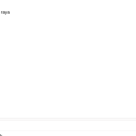
 raya
ik