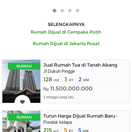
SELENGKAPNYA
Rumah Dijual di Cempaka Putih
Rumah Dijual di Jakarta Pusat
Jual Rumah Tua di Tanah Abang
RUMAH
Jl Dukuh Pinggir
128
3
2
m2
KT
KM
11.500.000.000
Rp
1 minggu yang lalu
Turun Harga Dijual Rumah Baru dala
RUMAH
Pondok kelapa
215
5
5
m2
KT
KM