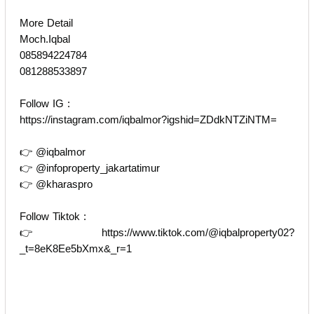
More Detail
Moch.Iqbal
085894224784
081288533897
Follow IG :
https://instagram.com/iqbalmor?igshid=ZDdkNTZiNTM=
👉 @iqbalmor
👉 @infoproperty_jakartatimur
👉 @kharaspro
Follow Tiktok :
👉 https://www.tiktok.com/@iqbalproperty02?
_t=8eK8Ee5bXmx&_r=1