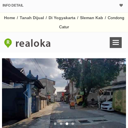
INFO DETAIL
CALCULATOR K
Home
/
Tanah Dijual
/
Di Yogyakarta
/
Sleman Kab
/
Condong
Harga
Pinjaman (PIN) 70%
Catur
% /th
O
Untuk hasil simulasi lai
pada kotak-kotak
Simpan Bun