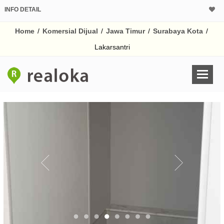
INFO DETAIL
CALCULATOR K
Home
/
Komersial Dijual
/
Jawa Timur
/
Surabaya Kota
/
Harga Rp 2.
Pinjaman (PIN) 70%
Lakarsantri
% /th
O
Untuk hasil simulasi lai
pada kotak-kotak
Simpan Bun