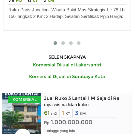
78
0
2
m2
KT
KM
Ruko Paris Junction, Wisata Bukit Mas Strategis Lt: 78 Lb:
156 Tingkat: 2 Km: 2 Hadap: Selatan Sertifikat: Ppjb Harga:
SELENGKAPNYA
Komersial Dijual di Lakarsantri
Komersial Dijual di Surabaya Kota
Jual Ruko 3 Lantai 1 M Saja di Raya W
KOMERSIAL
raya wisma lidah kulon
61
1
3
m2
KT
KM
1.000.000.000
Rp
1 minggu yang lalu