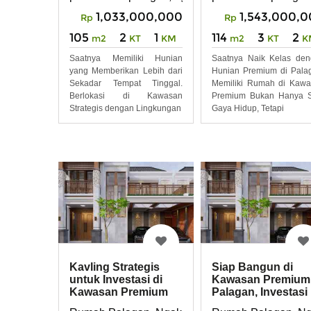
1,033,000,000
1,543,000,
Rp
Rp
105
2
1
114
3
2
m2
KT
KM
m2
KT
K
Saatnya Memiliki Hunian
Saatnya Naik Kelas de
yang Memberikan Lebih dari
Hunian Premium di Pala
Sekadar Tempat Tinggal.
Memiliki Rumah di Kaw
Berlokasi di Kawasan
Premium Bukan Hanya S
Strategis dengan Lingkungan
Gaya Hidup, Tetapi
Kavling Strategis
Siap Bangun di
untuk Investasi di
Kawasan Premium
Kawasan Premium
Palagan, Investasi
Palagan Yuk Surve
Bernilai Tinggi