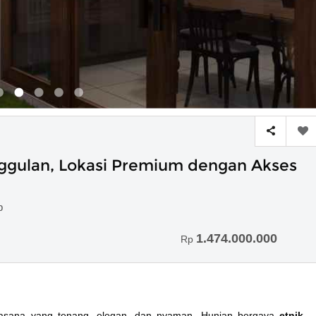
nggulan, Lokasi Premium dengan Akses
b
1.474.000.000
Rp
uasana yang tenang, elegan, dan nyaman. Hunian bergaya
etnik