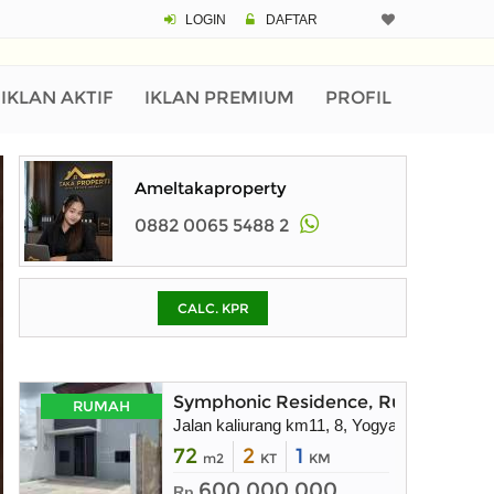
LOGIN
DAFTAR
CALCULATOR K
Harga Rp 1.
Pinjaman (PIN) 70%
IKLAN AKTIF
IKLAN PREMIUM
PROFIL
% /th
Ameltakaproperty
0882 0065 5488 2
O
CALC. KPR
Untuk hasil simulasi lai
pada kotak-kotak
Simpan Bun
Symphonic Residence, Rumah dekat
RUMAH
Jalan kaliurang km11, 8, Yogyakarta
72
2
1
m2
KT
KM
600.000.000
Rp