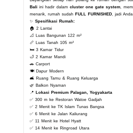
Bali
ini hadir dalam
cluster one gate system
, memb
menarik, rumah sudah
FULL FURNISHED
, jadi An
✨
Spesifikasi Rumah:
🏠 2 Lantai
📐 Luas Bangunan 122 m²
📏 Luas Tanah 105 m²
🛏️ 3 Kamar Tidur
🛁 2 Kamar Mandi
🚗 Carport
🍽️ Dapur Modern
🛋️ Ruang Tamu & Ruang Keluarga
🌿 Balkon Nyaman
📍
Lokasi Premium Palagan, Yogyakarta
✅ 300 m ke Restoran Watoe Gadjah
✅ 2 Menit ke TK Islam Tunas Bangsa
✅ 6 Menit ke Jalan Kaliurang
✅ 11 Menit ke Hotel Hyatt
✅ 14 Menit ke Ringroad Utara