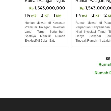
Rumah Palagan, Ngaklik, Sleman
Rumah Palagan, Nga
1,543,000,000
1,543,000,
Rp
Rp
114
3
1
114
3
2
m2
KT
KM
m2
KT
K
Hunian Mewah di Kawasan
Rumah Mewah di Palag
Premium Palagan, Investasi
Perpaduan Kenyamanan 
yang Terus Bertumbuh!
Nilai Investasi Tinggi T
Saatnya Memiliki Rumah
Hanya Sekadar Tem
Eksklusif di Salah Satu
Tinggal, Rumah ini adala
SE
Rumah 
Rumah Di