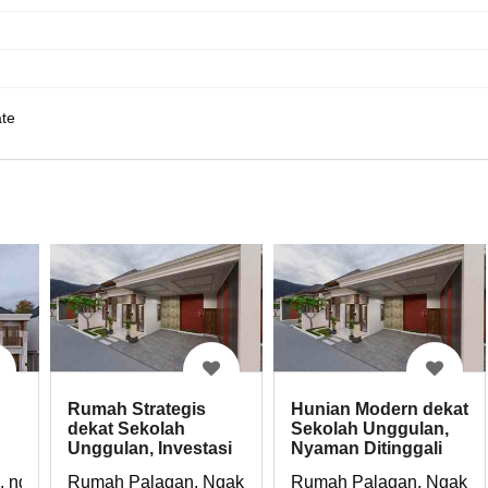
te
Rumah Strategis
Hunian Modern dekat
dekat Sekolah
Sekolah Unggulan,
Unggulan, Investasi
Nyaman Ditinggali
Terbaik untuk Keluar
Bernilai
 ngalik, sleman
Rumah Palagan, Ngaklik, sleman
Rumah Palagan, Ngaklik,