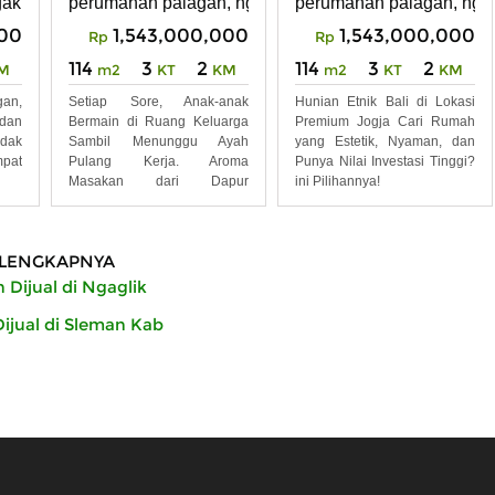
klik, Sleman, Yogyakarta
perumahan palagan, ngalik, sleman
perumahan palagan, ngal
000
1,543,000,000
1,543,000,000
Rp
Rp
114
3
2
114
3
2
M
m2
KT
KM
m2
KT
KM
an,
Setiap Sore, Anak-anak
Hunian Etnik Bali di Lokasi
dan
Bermain di Ruang Keluarga
Premium Jogja Cari Rumah
idak
Sambil Menunggu Ayah
yang Estetik, Nyaman, dan
pat
Pulang Kerja. Aroma
Punya Nilai Investasi Tinggi?
h
Masakan dari Dapur
ini Pilihannya!
Memenuhi Rumah,
LENGKAPNYA
Dijual di Ngaglik
jual di Sleman Kab