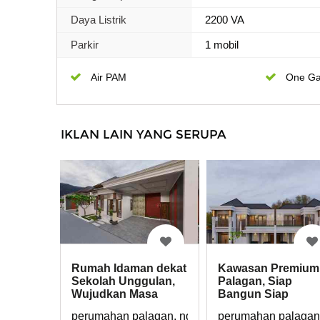
Daya Listrik
2200 VA
Parkir
1 mobil
Air PAM
One Ga
IKLAN LAIN YANG SERUPA
Rumah Idaman dekat
Kawasan Premium
Sekolah Unggulan,
Palagan, Siap
Wujudkan Masa
Bangun Siap
Depan Keluarga
Investasi
perumahan palagan, ngalik, sleman
perumahan palagan,