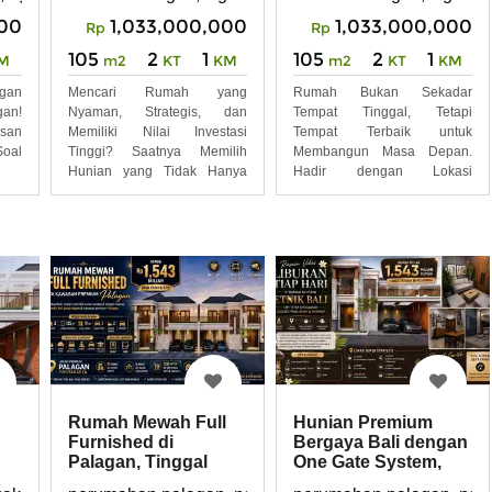
000
1,033,000,000
1,033,000,000
Rp
Rp
105
2
1
105
2
1
M
m2
KT
KM
m2
KT
KM
ngan
Mencari Rumah yang
Rumah Bukan Sekadar
gan!
Nyaman, Strategis, dan
Tempat Tinggal, Tetapi
asan
Memiliki Nilai Investasi
Tempat Terbaik untuk
oal
Tinggi? Saatnya Memilih
Membangun Masa Depan.
Hunian yang Tidak Hanya
Hadir dengan Lokasi
Indah,
Strategis,
Rumah Mewah Full
Hunian Premium
Furnished di
Bergaya Bali dengan
Palagan, Tinggal
One Gate System,
Bawa Koper
Yuk Cek Lokasi