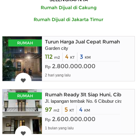
Rumah Dijual di Cakung
Rumah Dijual di Jakarta Timur
Turun Harga Jual Cepat Rumah Mewah
RUMAH
Garden city
112
4
3
m2
KT
KM
2.800.000.000
Rp
2 hari yang lalu
Rumah Ready 3lt Siap Huni, Cibubur 
RUMAH
Jl. lapangan tembak No. 6 Cibubur ciracas jak
97
5
4
m2
KT
KM
2.600.000.000
Rp
1 bulan yang lalu