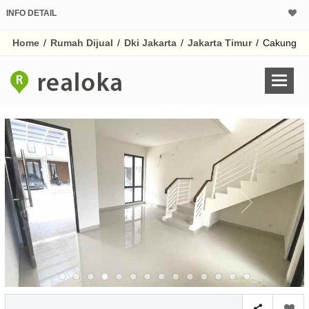
INFO DETAIL
CALCULATOR K
Home
/
Rumah Dijual
/
Dki Jakarta
/
Jakarta Timur
/
Cakung
Harga Rp 1.
Pinjaman (PIN) 70%
% /th
O
Untuk hasil simulasi lai
pada kotak-kotak
Simpan Bun