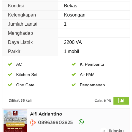
Kondisi
Bekas
Kelengkapan
Kosongan
Jumlah Lantai
1
Menghadap
Daya Listrik
2200 VA
Parkir
1 mobil
AC
K. Pembantu
Kitchen Set
Air PAM
One Gate
Pengamanan
Dilihat 36 kali
Calc. KPR
Alfi Adriantino
089639902825
Iklanku