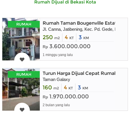
Rumah Dijual di Bekasi Kota
Rumah Taman Bougenville Estate, Jati
RUMAH
Jl. Canna, Jatibening, Kec. Pd. Gede, Kota B
250
4
3
m2
KT
KM
3.600.000.000
Rp
1 minggu yang lalu
Turun Harga Dijual Cepat Rumah 2 Lan
RUMAH
Taman Galaxy
160
4
3
m2
KT
KM
1.970.000.000
Rp
2 bulan yang lalu