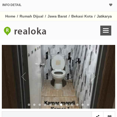
INFO DETAIL
CALCULATOR K
Home
/
Rumah Dijual
/
Jawa Barat
/
Bekasi Kota
/
Jatikarya
Harga Rp 1.
Pinjaman (PIN) 70%
% /th
O
Untuk hasil simulasi lai
pada kotak-kotak
Simpan Bun