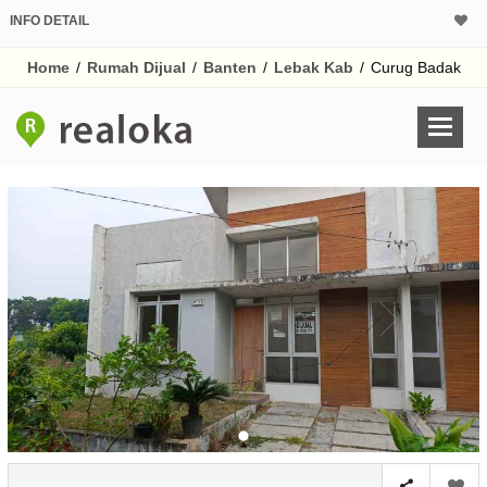
INFO DETAIL
CALCULATOR K
Home
/
Rumah Dijual
/
Banten
/
Lebak Kab
/
Curug Badak
Harga Rp 2
Pinjaman (PIN) 70
% /th
O
Untuk hasil simulasi lai
pada kotak-kotak
Simpan Bun