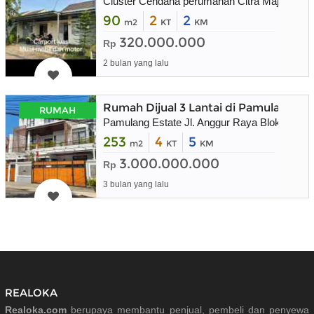
Cluster Cendana perumahan Citra Maja Raya
90
2
2
m2
KT
KM
320.000.000
Rp
2 bulan yang lalu
Rumah Dijual 3 Lantai di Pamulang E
RUMAH
Pamulang Estate Jl. Anggur Raya Blok I3 NO
253
4
5
m2
KT
KM
3.000.000.000
Rp
3 bulan yang lalu
REALOKA
Realoka.com
berupaya membantu penjual, pembeli dan penyewa