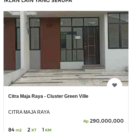
IKLAN LAIN YANG SERUPA
Citra Maja Raya - Cluster Green Ville
CITRA MAJA RAYA
290,000,000
Rp
84
2
1
m2
KT
KM