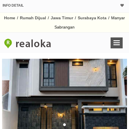
INFO DETAIL
CALCULATOR K
Home
/
Rumah Dijual
/
Jawa Timur
/
Surabaya Kota
/
Manyar
Harga Rp 3.
Pinjaman (PIN) 70%
Sabrangan
% /th
O
Untuk hasil simulasi lai
pada kotak-kotak
Simpan Bun