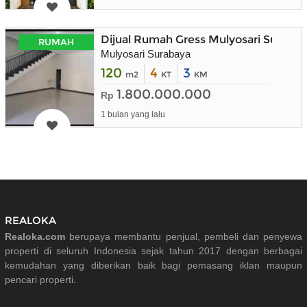
Dijual Rumah Gress Mulyosari Suraba
RUMAH
Mulyosari Surabaya
120
4
3
m2
KT
KM
1.800.000.000
Rp
1 bulan yang lalu
REALOKA
Realoka.com
berupaya membantu penjual, pembeli dan penyewa
properti di seluruh Indonesia sejak tahun 2017 dengan berbagai
kemudahan yang diberikan baik bagi pemasang iklan maupun
pencari properti.