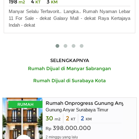
198
4
3
m2
KT
KM
Manyar Selalu Terfavorit.. Langka.. Rumah Nyaman Lebar
11 For Sale - dekat Galaxy Mall - dekat Raya Kertajaya
Indah - dekat
SELENGKAPNYA
Rumah Dijual di Manyar Sabrangan
Rumah Dijual di Surabaya Kota
Rumah Onprogress Gunung Anyar Sura
RUMAH
Gunung Anyar Surabaya Timur
30
2
2
m2
KT
KM
398.000.000
Rp
2 minggu yang lalu