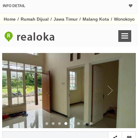
INFO DETAIL
CALCULATOR K
Home
/
Rumah Dijual
/
Jawa Timur
/
Malang Kota
/
Wonokoyo
Harga Rp 4
Pinjaman (PIN) 70
% /th
O
Untuk hasil simulasi lai
pada kotak-kotak
Simpan Bun