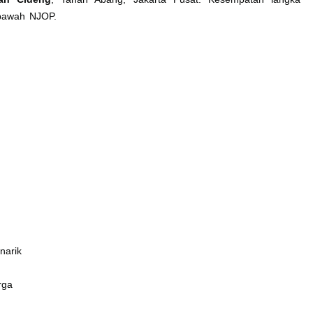
 bawah NJOP.
narik
rga