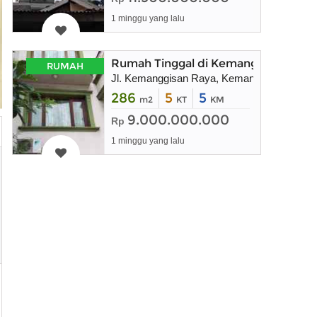
1 minggu yang lalu
Rumah Tinggal di Kemanggisan Raya,
RUMAH
Jl. Kemanggisan Raya, Kemanggisan, Kec. P
286
5
5
m2
KT
KM
9.000.000.000
Rp
1 minggu yang lalu