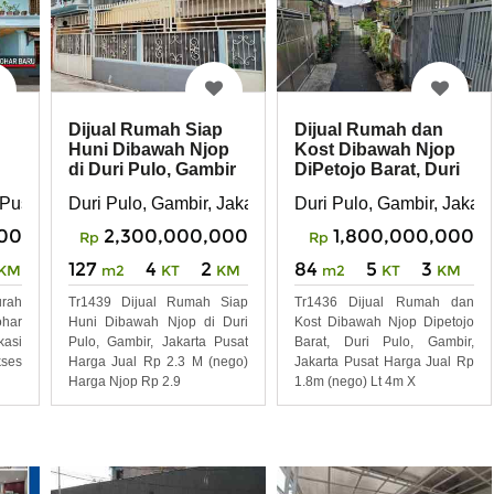
Dijual Rumah Siap
Dijual Rumah dan
Huni Dibawah Njop
Kost Dibawah Njop
di Duri Pulo, Gambir
DiPetojo Barat, Duri
Jakarta Pusat
Pulo, Gambir
 Pusat
Duri Pulo, Gambir, Jakarta Pusat
Duri Pulo, Gambir, Jakart
00
2,300,000,000
1,800,000,000
Rp
Rp
127
4
2
84
5
3
KM
m2
KT
KM
m2
KT
KM
rah
Tr1439 Dijual Rumah Siap
Tr1436 Dijual Rumah dan
ohar
Huni Dibawah Njop di Duri
Kost Dibawah Njop Dipetojo
kasi
Pulo, Gambir, Jakarta Pusat
Barat, Duri Pulo, Gambir,
kses
Harga Jual Rp 2.3 M (nego)
Jakarta Pusat Harga Jual Rp
Harga Njop Rp 2.9
1.8m (nego) Lt 4m X