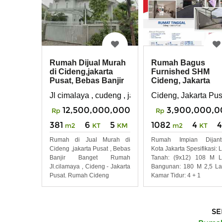
Rumah Bagus
Rumah Dijual Murah
Furnished SHM
di Cideng,jakarta
Cideng, Jakarta
Pusat, Bebas Banjir
Pusat
Banget
Cideng, Jakarta Pus
Jl cimalaya , cudeng , jakarta pusat
3,900,000,0
12,500,000,000
Rp
Rp
1082
4
4
381
6
5
m2
KT
m2
KT
KM
Rumah Impian Dijant
Rumah di Jual Murah di
Kota Jakarta Spesifikasi: 
Cideng ,jakarta Pusat , Bebas
Tanah: (9x12) 108 M L
Banjir Banget Rumah
Bangunan: 180 M 2,5 La
Jl.cilamaya , Cideng - Jakarta
Kamar Tidur: 4 + 1
Pusat. Rumah Cideng
SE