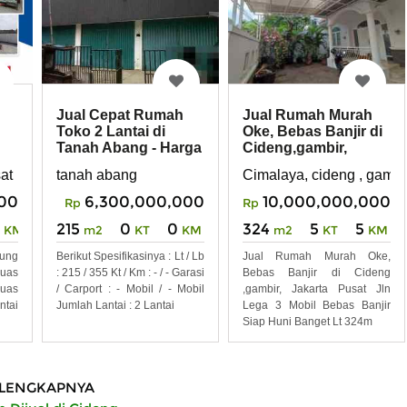
Jual Cepat Rumah
Jual Rumah Murah
Toko 2 Lantai di
Oke, Bebas Banjir di
Tanah Abang - Harga
Cideng,gambir,
Dibawah NJOP
Jakarta Pusat
at
tanah abang
Cimalaya, cideng , gambir
00
6,300,000,000
10,000,000,000
Rp
Rp
215
0
0
324
5
5
KM
m2
KT
KM
m2
KT
KM
ung
Berikut Spesifikasinya : Lt / Lb
Jual Rumah Murah Oke,
Luas
: 215 / 355 Kt / Km : - / - Garasi
Bebas Banjir di Cideng
uas
/ Carport : - Mobil / - Mobil
,gambir, Jakarta Pusat Jln
ntai
Jumlah Lantai : 2 Lantai
Lega 3 Mobil Bebas Banjir
Siap Huni Banget Lt 324m
LENGKAPNYA