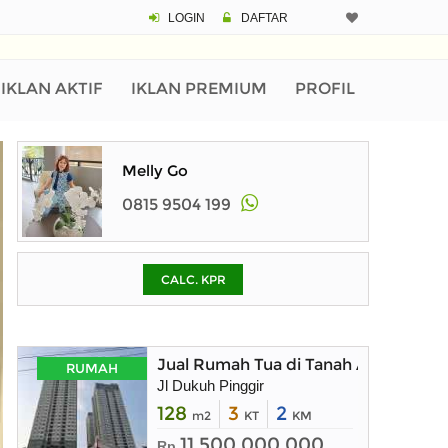
LOGIN
DAFTAR
CALCULATOR K
Harga Rp 6.
Pinjaman (PIN) 70%
IKLAN AKTIF
IKLAN PREMIUM
PROFIL
% /th
Melly Go
0815 9504 199
O
CALC. KPR
Untuk hasil simulasi lai
pada kotak-kotak
Simpan Bun
Jual Rumah Tua di Tanah Abang
RUMAH
Jl Dukuh Pinggir
128
3
2
m2
KT
KM
11.500.000.000
Rp