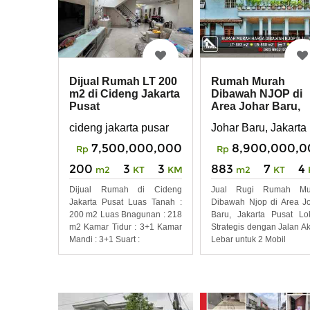
Dijual Rumah LT 200
Rumah Murah
m2 di Cideng Jakarta
Dibawah NJOP di
Pusat
Area Johar Baru,
Jakarta Pusat
cideng jakarta pusar
Johar Baru, Jakarta
7,500,000,000
8,900,000,0
Rp
Rp
200
3
3
883
7
4
m2
KT
KM
m2
KT
Dijual Rumah di Cideng
Jual Rugi Rumah Mu
Jakarta Pusat Luas Tanah :
Dibawah Njop di Area J
200 m2 Luas Bnagunan : 218
Baru, Jakarta Pusat Lo
m2 Kamar Tidur : 3+1 Kamar
Strategis dengan Jalan A
Mandi : 3+1 Suart :
Lebar untuk 2 Mobil