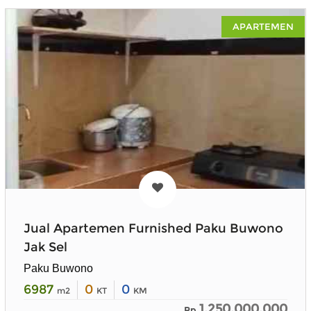
APARTEMEN
Jual Apartemen Furnished Paku Buwono
Jak Sel
Paku Buwono
6987
0
0
m2
KT
KM
1.250.000.000
Rp