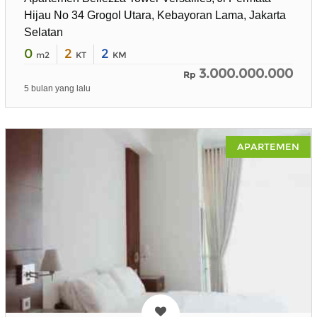
Hijau No 34 Grogol Utara, Kebayoran Lama, Jakarta
Selatan
0
2
2
m2
KT
KM
3.000.000.000
Rp
5 bulan yang lalu
APARTEMEN