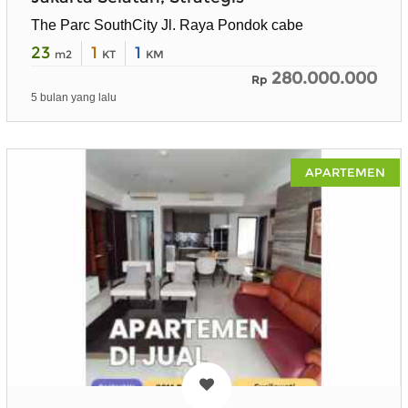
The Parc SouthCity Jl. Raya Pondok cabe
23
1
1
m2
KT
KM
280.000.000
Rp
5 bulan yang lalu
APARTEMEN