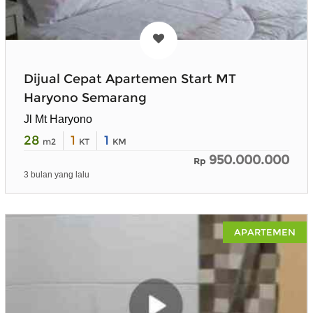
Dijual Cepat Apartemen Start MT
Haryono Semarang
Jl Mt Haryono
28
1
1
m2
KT
KM
950.000.000
Rp
3 bulan yang lalu
APARTEMEN