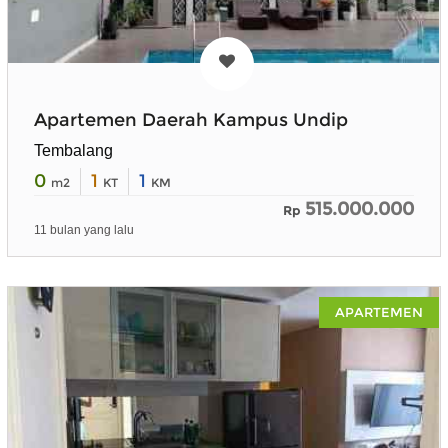
Apartemen Daerah Kampus Undip
Tembalang
0
1
1
m2
KT
KM
515.000.000
Rp
11 bulan yang lalu
APARTEMEN