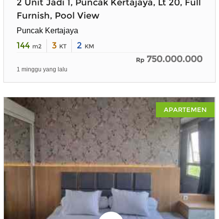
2 Unit Jadi 1, Puncak Kertajaya, Lt 20, Full
Furnish, Pool View
Puncak Kertajaya
144
3
2
m2
KT
KM
750.000.000
Rp
1 minggu yang lalu
APARTEMEN