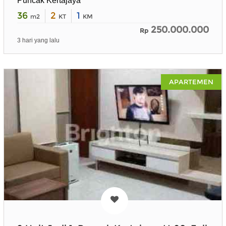
Puncak Kertajaya
36
2
1
m2
KT
KM
250.000.000
Rp
3 hari yang lalu
APARTEMEN