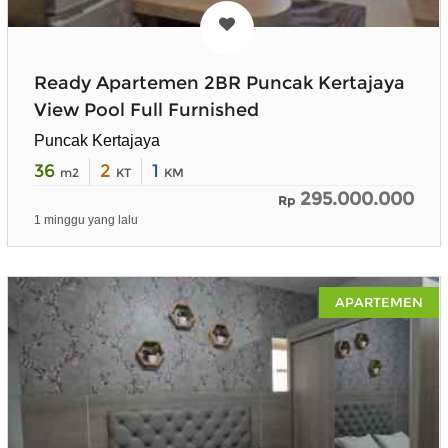
Ready Apartemen 2BR Puncak Kertajaya
View Pool Full Furnished
Puncak Kertajaya
36
2
1
m2
KT
KM
295.000.000
Rp
1 minggu yang lalu
APARTEMEN