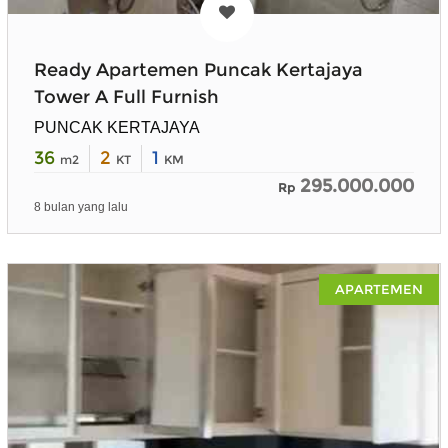
Ready Apartemen Puncak Kertajaya
Tower A Full Furnish
PUNCAK KERTAJAYA
36
2
1
m2
KT
KM
295.000.000
Rp
8 bulan yang lalu
APARTEMEN