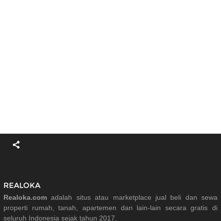
REALOKA
Realoka.com
adalah situs atau marketplace jual beli dan sewa
properti rumah, tanah, apartemen dan lain-lain secara gratis di
seluruh Indonesia sejak tahun 2017.