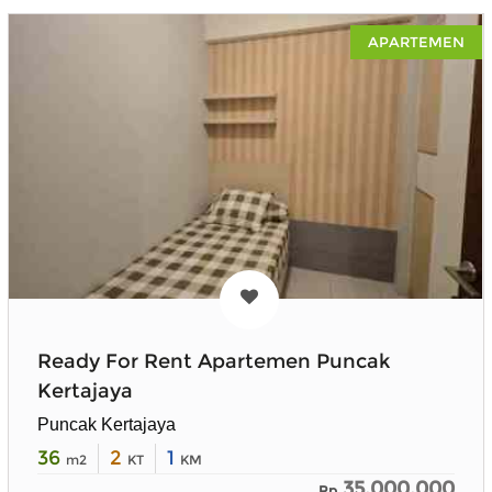
APARTEMEN
Ready For Rent Apartemen Puncak
Kertajaya
Puncak Kertajaya
36
2
1
m2
KT
KM
35.000.000
Rp