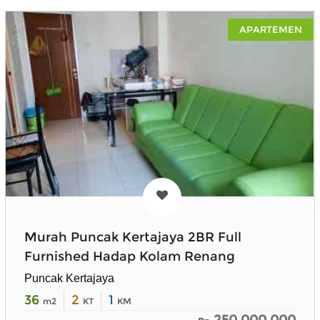
APARTEMEN
Murah Puncak Kertajaya 2BR Full
Furnished Hadap Kolam Renang
Puncak Kertajaya
36
2
1
m2
KT
KM
250.000.000