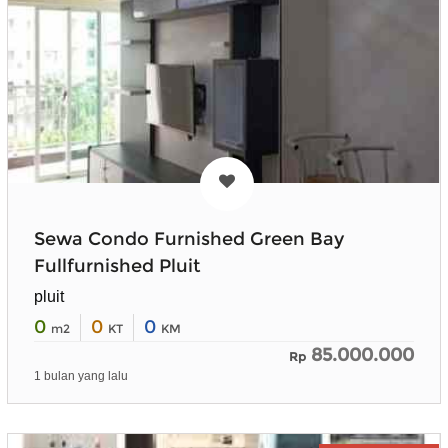
Sewa Condo Furnished Green Bay
Fullfurnished Pluit
pluit
0
0
0
m2
KT
KM
85.000.000
Rp
1 bulan yang lalu