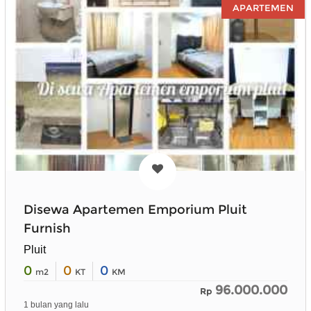
APARTEMEN
Disewa Apartemen Emporium Pluit
Furnish
Pluit
0
0
0
m2
KT
KM
96.000.000
Rp
1 bulan yang lalu