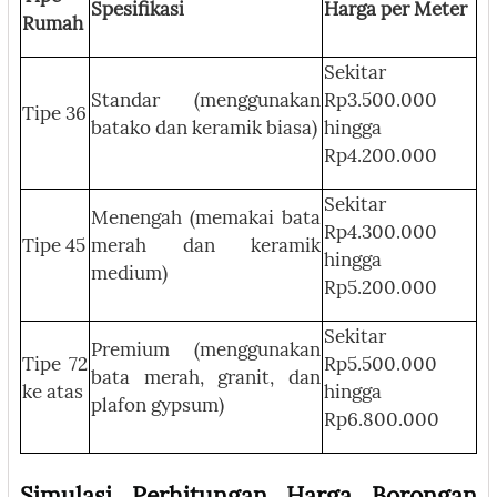
Spesifikasi
Harga per Meter
Rumah
Sekitar
Standar (menggunakan
Rp3.500.000
Tipe 36
batako dan keramik biasa)
hingga
Rp4.200.000
Sekitar
Menengah (memakai bata
Rp4.300.000
Tipe 45
merah dan keramik
hingga
medium)
Rp5.200.000
Sekitar
Premium (menggunakan
Tipe 72
Rp5.500.000
bata merah, granit, dan
ke atas
hingga
plafon gypsum)
Rp6.800.000
Simulasi Perhitungan Harga Borongan