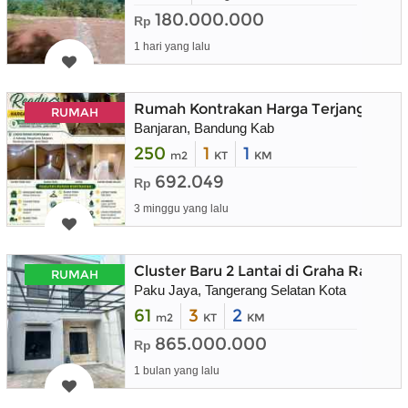
180.000.000
Rp
1 hari yang lalu
Rumah Kontrakan Harga Terjangkau Wi
RUMAH
Banjaran, Bandung Kab
250
1
1
m2
KT
KM
692.049
Rp
3 minggu yang lalu
Cluster Baru 2 Lantai di Graha Raya 
RUMAH
Paku Jaya, Tangerang Selatan Kota
61
3
2
m2
KT
KM
865.000.000
Rp
1 bulan yang lalu