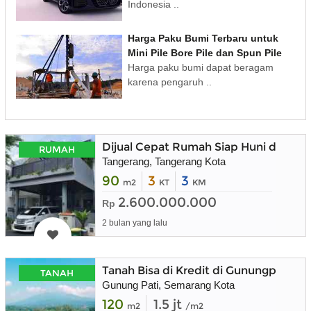
Indonesia ..
Harga Paku Bumi Terbaru untuk
Mini Pile Bore Pile dan Spun Pile
Harga paku bumi dapat beragam
karena pengaruh ..
Dijual Cepat Rumah Siap Huni dalam K
RUMAH
Tangerang, Tangerang Kota
90
3
3
m2
KT
KM
2.600.000.000
Rp
2 bulan yang lalu
Tanah Bisa di Kredit di Gunungpati K
TANAH
Gunung Pati, Semarang Kota
120
1.5 jt
m2
/m2