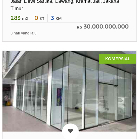
Jalan Dewi Sartika, Cawang, Kramat Jati, Jakarta
Timur
283
0
3
m2
KT
KM
30.000.000.000
Rp
3 hari yang lalu
KOMERSIAL