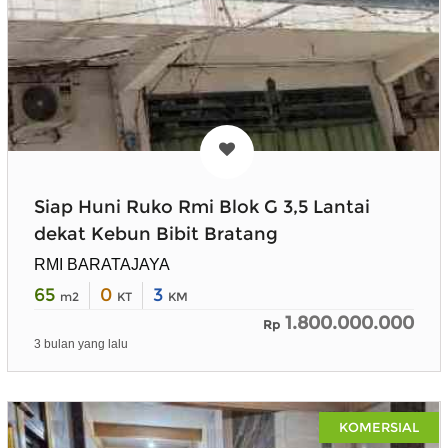
Siap Huni Ruko Rmi Blok G 3,5 Lantai
dekat Kebun Bibit Bratang
RMI BARATAJAYA
65
0
3
m2
KT
KM
1.800.000.000
Rp
3 bulan yang lalu
KOMERSIAL