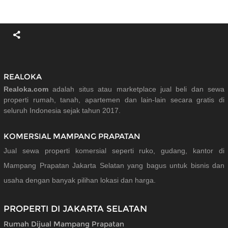
REALOKA
Realoka.com
adalah situs atau marketplace jual beli dan sewa
properti rumah, tanah, apartemen dan lain-lain secara gratis di
seluruh Indonesia sejak tahun 2017.
KOMERSIAL MAMPANG PRAPATAN
Jual sewa properti komersial seperti ruko, gudang, kantor di
Mampang Prapatan Jakarta Selatan yang bagus untuk bisnis dan
usaha dengan banyak pilihan lokasi dan harga.
PROPERTI DI JAKARTA SELATAN
Rumah Dijual Mampang Prapatan