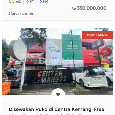
90
3
3
m2
KT
KM
350.000.000
Rp
2 bulan yang lalu
KOMERSIAL
Disewakan Ruko di Centra Kemang, Free