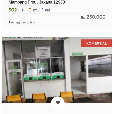
Mampang Prpt. , Jakarta 12930
502
0
1
m2
KT
KM
250.000
Rp
1 minggu yang lalu
KOMERSIAL