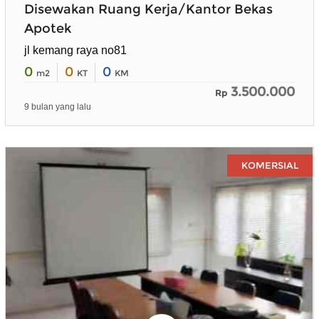
Disewakan Ruang Kerja/Kantor Bekas
Apotek
jl kemang raya no81
0
0
0
m2
KT
KM
3.500.000
Rp
9 bulan yang lalu
KOMERSIAL