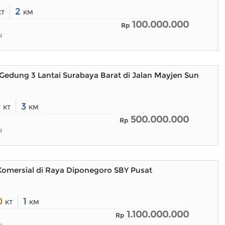
2
KT
KM
100.000.000
Rp
u
Gedung 3 Lantai Surabaya Barat di Jalan Mayjen Sungkono
0
3
KT
KM
500.000.000
Rp
u
omersial di Raya Diponegoro SBY Pusat
0
1
KT
KM
1.100.000.000
Rp