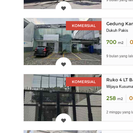
9 bulan yang lal
Gedung Kan
KOMERSIAL
Dukuh Pakis
700
m2
9 bulan yang lal
Ruko 4 LT B
KOMERSIAL
Wijaya Kusum
258
m2
2 minggu yang l