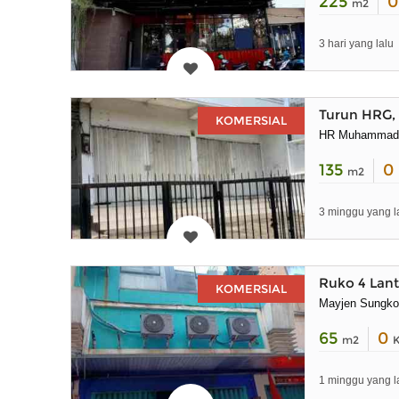
225
m2
3 hari yang lalu
Turun HRG,
KOMERSIAL
HR Muhammad
135
0
m2
3 minggu yang l
Ruko 4 Lant
KOMERSIAL
Mayjen Sungk
65
0
m2
1 minggu yang l