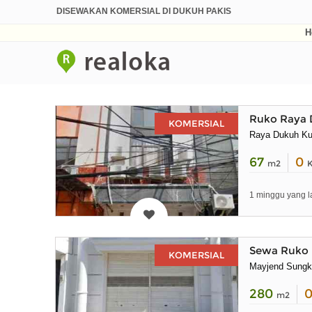
DISEWAKAN KOMERSIAL DI DUKUH PAKIS
H
Ruko Raya 
KOMERSIAL
Raya Dukuh Ku
67
0
m2
1 minggu yang l
Sewa Ruko F
KOMERSIAL
Mayjend Sung
280
m2