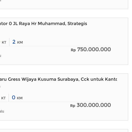
u
tor 0 JL Raya Hr Muhammad, Strategis
0
2
KT
KM
750.000.000
Rp
u
aru Gress Wijaya Kusuma Surabaya, Cck untuk Kantor Toko 
a
0
0
KT
KM
300.000.000
Rp
alu