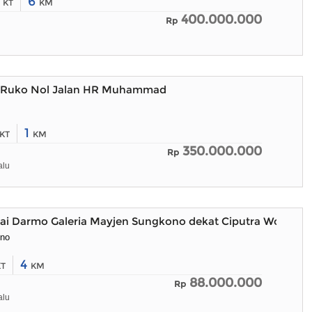
0
6
KT
KM
400.000.000
Rp
 Ruko Nol Jalan HR Muhammad
1
KT
KM
350.000.000
Rp
alu
ai Darmo Galeria Mayjen Sungkono dekat Ciputra World Ma
ono
4
KT
KM
88.000.000
Rp
alu