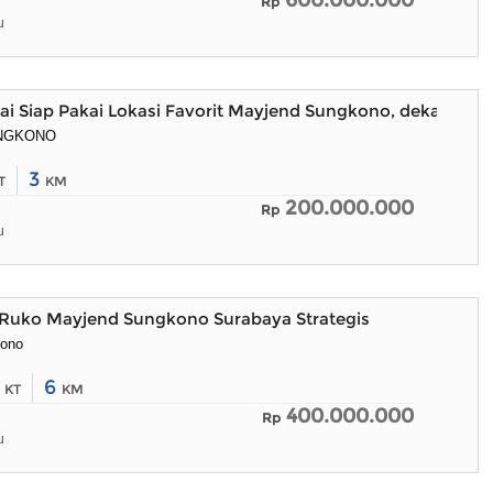
600.000.000
Rp
u
ai Siap Pakai Lokasi Favorit Mayjend Sungkono, dekat Cipu
NGKONO
3
T
KM
200.000.000
Rp
u
Ruko Mayjend Sungkono Surabaya Strategis
kono
0
6
KT
KM
400.000.000
Rp
u