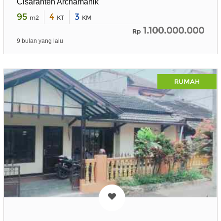
Cisaranten Archamanik
95
4
3
m2
KT
KM
1.100.000.000
Rp
9 bulan yang lalu
RUMAH