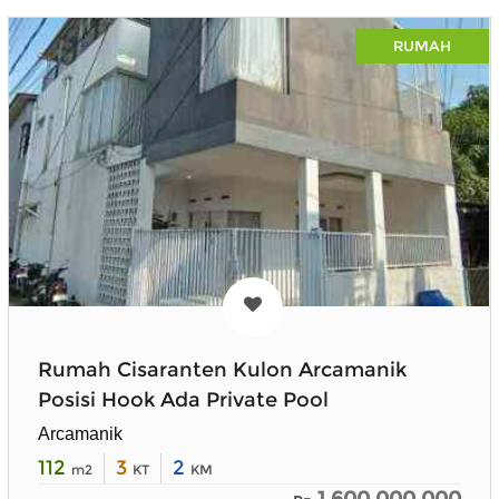
RUMAH
Rumah Cisaranten Kulon Arcamanik
Posisi Hook Ada Private Pool
Arcamanik
112
3
2
m2
KT
KM
1.600.000.000