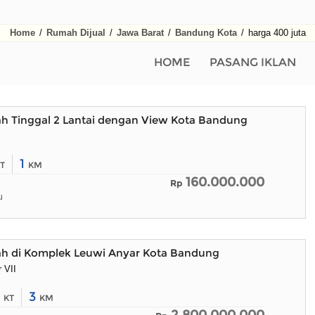
Home
/
Rumah Dijual
/
Jawa Barat
/
Bandung Kota
/
harga 400 juta
HOME
PASANG IKLAN
ah Tinggal 2 Lantai dengan View Kota Bandung
1
T
KM
160.000.000
Rp
u
ah di Komplek Leuwi Anyar Kota Bandung
 VII
8
3
KT
KM