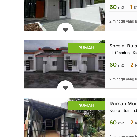
60
1
m2
K
2 minggu yang l
Spesial Bul
RUMAH
Jl. Cipadung K
60
2
m2
2 minggu yang l
Rumah Mura
RUMAH
Komp. Bumi ad
60
2
m2