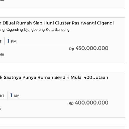
alu
 Dijual Rumah Siap Huni Cluster Pasirwangi Cigending
angi Cigending Ujungberung Kota Bandung
1
T
KM
450.000.000
Rp
alu
k Saatnya Punya Rumah Sendiri Mulai 400 Jutaan
1
KT
KM
400.000.000
Rp
u