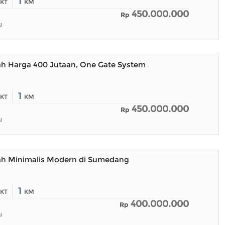
1
KT
KM
450.000.000
Rp
u
ah Harga 400 Jutaan, One Gate System
1
KT
KM
450.000.000
Rp
u
ah Minimalis Modern di Sumedang
1
KT
KM
400.000.000
Rp
u