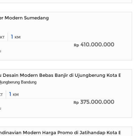
ster Modern Sumedang
1
KT
KM
410.000.000
Rp
u
 Desain Modern Bebas Banjir di Ujungberung Kota Bandu
 Ujungberung Bandung
1
KT
KM
375.000.000
Rp
u
dinavian Modern Harga Promo di Jatihandap Kota Bandu