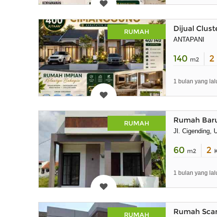
Dijual Clu
RUMAH
ANTAPANI
140
2
m2
1 bulan yang lal
Rumah Baru
RUMAH
Jl. Cigending,
60
2
m2
1 bulan yang lal
Rumah Scan
RUMAH