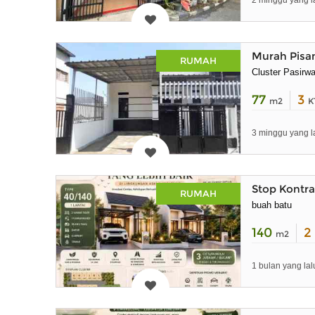
2 minggu yang l
Murah Pisan
RUMAH
Cluster Pasirw
77
3
m2
K
3 minggu yang l
Stop Kontra
RUMAH
buah batu
140
2
m2
1 bulan yang lal