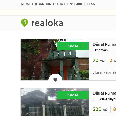
RUMAH DI BANDUNG KOTA HARGA 400 JUTAAN
Dijual Rum
RUMAH
Cimenyan
70
3
m2
K
3 bulan yang lal
Dijual Rum
RUMAH
JL. Leuwi Anyar
220
m2