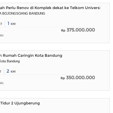
h Perlu Renov di Komplek dekat ke Telkom University
A BOJONGSOANG BANDUNG
1
KT
KM
375.000.000
Rp
alu
ah Rumah Caringin Kota Bandung
 Kota Bandung
2
T
KM
350.000.000
Rp
alu
 Tidur 2 Ujungberung