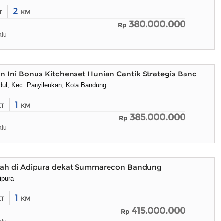
2
T
KM
380.000.000
Rp
alu
an Ini Bonus Kitchenset Hunian Cantik Strategis Bandung
idul, Kec. Panyileukan, Kota Bandung
1
KT
KM
385.000.000
Rp
alu
h di Adipura dekat Summarecon Bandung
ipura
1
KT
KM
415.000.000
Rp