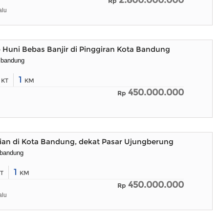
2.800.000.000
Rp
alu
Huni Bebas Banjir di Pinggiran Kota Bandung
 bandung
2
1
KT
KM
450.000.000
Rp
an di Kota Bandung, dekat Pasar Ujungberung
 bandung
1
T
KM
450.000.000
Rp
alu