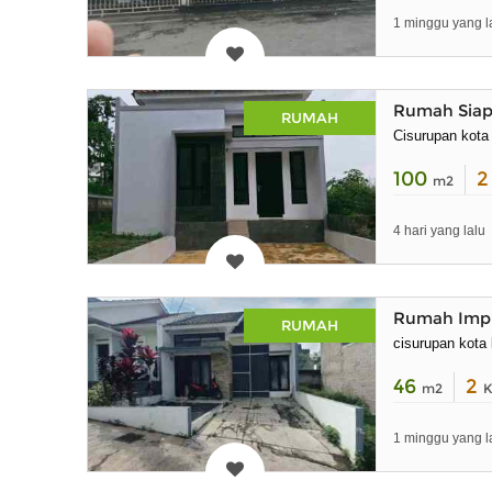
1 minggu yang l
Rumah Siap 
RUMAH
Cisurupan kota
100
m2
4 hari yang lalu
Rumah Impi
RUMAH
cisurupan kota
46
2
m2
K
1 minggu yang l