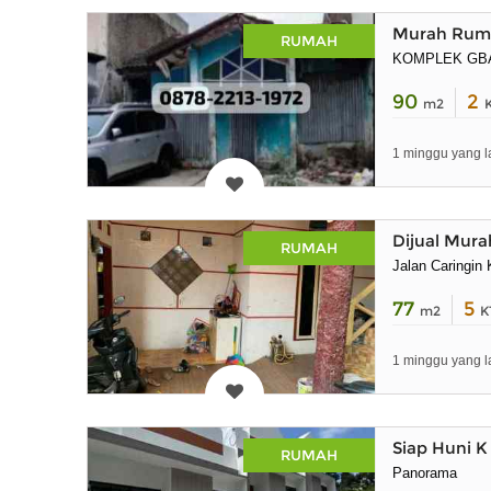
Murah Ruma
RUMAH
KOMPLEK GB
90
2
m2
1 minggu yang l
Dijual Mur
RUMAH
Jalan Caringin
77
5
m2
K
1 minggu yang l
Siap Huni K
RUMAH
Panorama