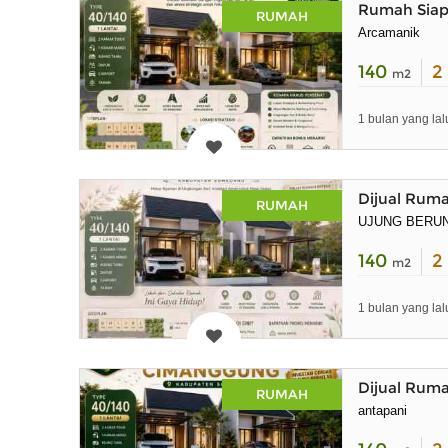
Rumah Siap
RUMAH
Arcamanik
140
2
m2
1 bulan yang lal
Dijual Rum
RUMAH
UJUNG BERU
140
2
m2
1 bulan yang lal
Dijual Ruma
RUMAH
antapani