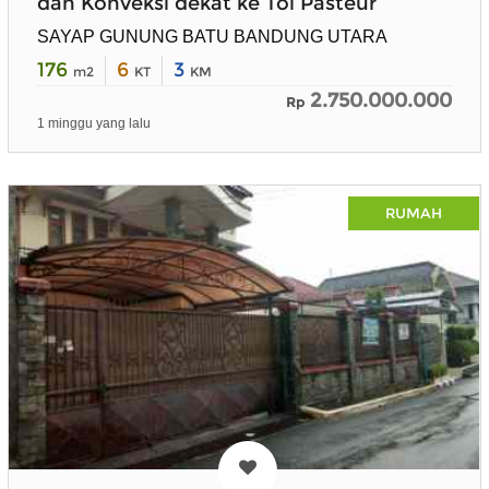
dan Konveksi dekat ke Tol Pasteur
SAYAP GUNUNG BATU BANDUNG UTARA
176
6
3
m2
KT
KM
2.750.000.000
Rp
1 minggu yang lalu
RUMAH