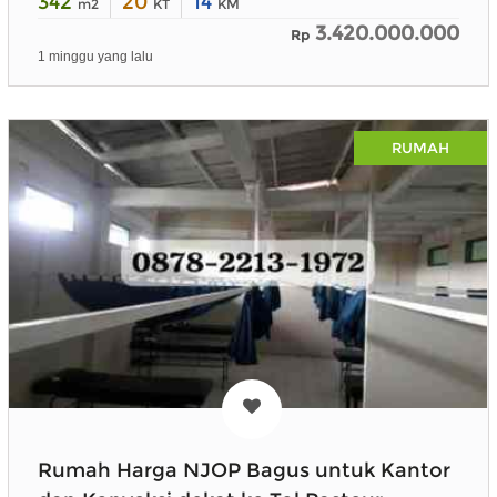
342
20
14
m2
KT
KM
3.420.000.000
Rp
1 minggu yang lalu
RUMAH
Rumah Harga NJOP Bagus untuk Kantor