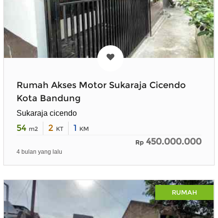
Rumah Akses Motor Sukaraja Cicendo
Kota Bandung
Sukaraja cicendo
54
2
1
m2
KT
KM
450.000.000
Rp
4 bulan yang lalu
RUMAH