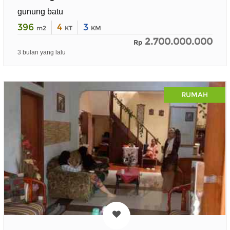
gunung batu
396
4
3
m2
KT
KM
2.700.000.000
Rp
3 bulan yang lalu
RUMAH