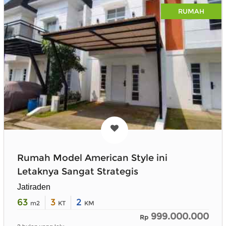
RUMAH
Rumah Model American Style ini
Letaknya Sangat Strategis
Jatiraden
63
3
2
m2
KT
KM
999.000.000
Rp