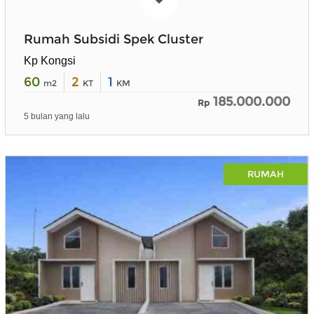
Rumah Subsidi Spek Cluster
Kp Kongsi
60
2
1
m2
KT
KM
185.000.000
Rp
5 bulan yang lalu
RUMAH