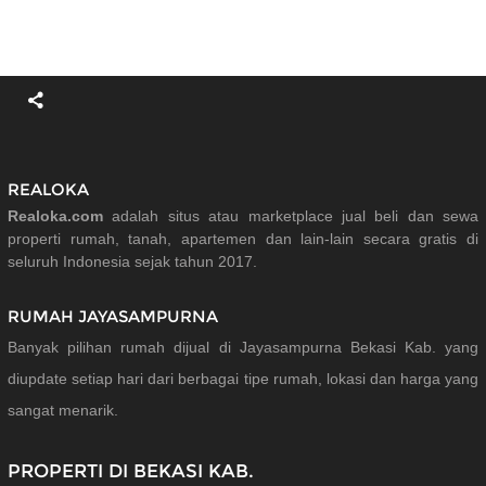
REALOKA
Realoka.com
adalah situs atau marketplace jual beli dan sewa
properti rumah, tanah, apartemen dan lain-lain secara gratis di
seluruh Indonesia sejak tahun 2017.
RUMAH JAYASAMPURNA
Banyak pilihan rumah dijual di Jayasampurna Bekasi Kab. yang
diupdate setiap hari dari berbagai tipe rumah, lokasi dan harga yang
sangat menarik.
PROPERTI DI BEKASI KAB.