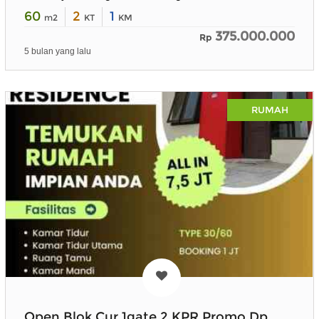
60
2
1
m2
KT
KM
375.000.000
Rp
5 bulan yang lalu
RUMAH
Open Blok Cur 1gate 2 KPR Promo Dp