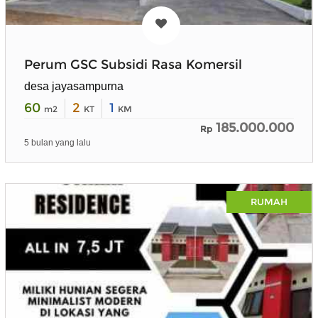
Perum GSC Subsidi Rasa Komersil
desa jayasampurna
60
2
1
m2
KT
KM
185.000.000
Rp
5 bulan yang lalu
RUMAH