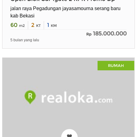
jalan raya Pegadungan jayasamourna serang baru
kab Bekasi
60
2
1
m2
KT
KM
185.000.000
Rp
5 bulan yang lalu
RUMAH