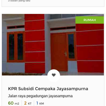
3 bulan yang lalu
RUMAH
KPR Subsidi Cempaka Jayasampurna
Jalan raya pegadungan jayasampurna
60
2
1
m2
KT
KM