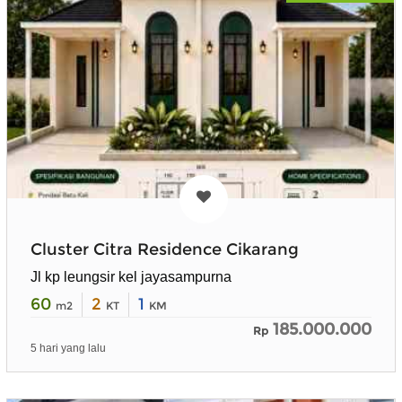
Cluster Citra Residence Cikarang
Jl kp leungsir kel jayasampurna
60
2
1
m2
KT
KM
185.000.000
Rp
5 hari yang lalu