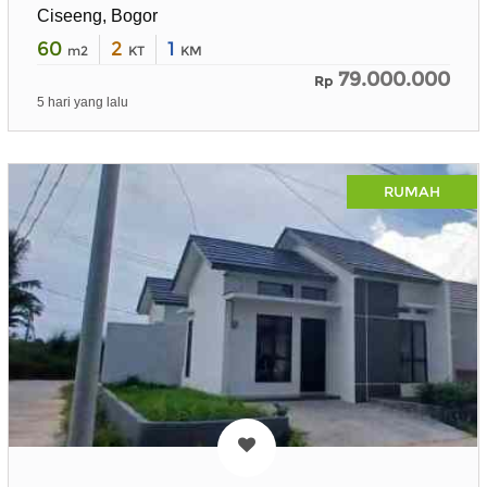
Ciseeng, Bogor
60
2
1
m2
KT
KM
79.000.000
Rp
5 hari yang lalu
RUMAH