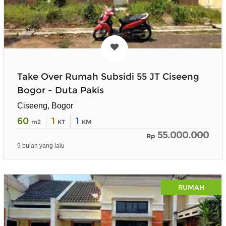
Take Over Rumah Subsidi 55 JT Ciseeng
Bogor - Duta Pakis
Ciseeng, Bogor
60
1
1
m2
KT
KM
55.000.000
Rp
9 bulan yang lalu
RUMAH