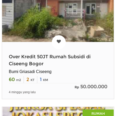
Over Kredit 50JT Rumah Subsidi di
Ciseeng Bogor
Bumi Griasadi Ciseeng
60
2
1
m2
KT
KM
50.000.000
Rp
4 minggu yang lalu
RUMAH