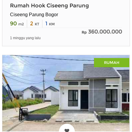
Rumah Hook Ciseeng Parung
Ciseeng Parung Bogor
90
2
1
m2
KT
KM
360.000.000
Rp
1 minggu yang lalu
RUMAH