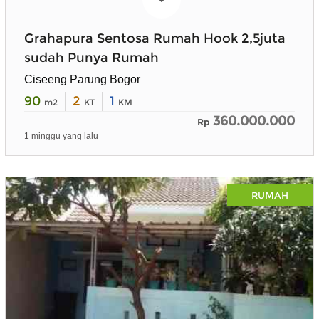
Grahapura Sentosa Rumah Hook 2,5juta
sudah Punya Rumah
Ciseeng Parung Bogor
90
2
1
m2
KT
KM
360.000.000
Rp
1 minggu yang lalu
RUMAH