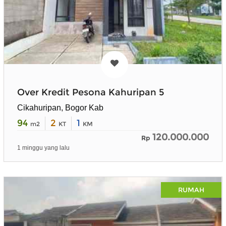
Over Kredit Pesona Kahuripan 5
Cikahuripan, Bogor Kab
94
2
1
m2
KT
KM
120.000.000
Rp
1 minggu yang lalu
RUMAH