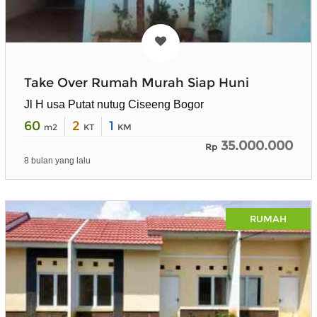
Take Over Rumah Murah Siap Huni
Jl H usa Putat nutug Ciseeng Bogor
60
2
1
m2
KT
KM
35.000.000
Rp
8 bulan yang lalu
RUMAH