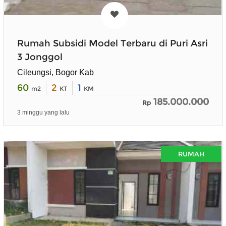
Rumah Subsidi Model Terbaru di Puri Asri
3 Jonggol
Cileungsi, Bogor Kab
60
2
1
m2
KT
KM
185.000.000
Rp
3 minggu yang lalu
RUMAH