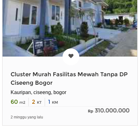
Cluster Murah Fasilitas Mewah Tanpa DP
Ciseeng Bogor
Kauripan, ciseeng, bogor
60
2
1
m2
KT
KM
310.000.000
Rp
2 minggu yang lalu