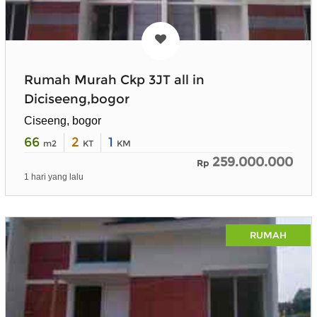
Rumah Murah Ckp 3JT all in
Diciseeng,bogor
Ciseeng, bogor
66
2
1
m2
KT
KM
259.000.000
Rp
1 hari yang lalu
RUMAH