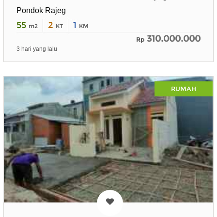
Pondok Rajeg
55
2
1
m2
KT
KM
310.000.000
Rp
3 hari yang lalu
RUMAH