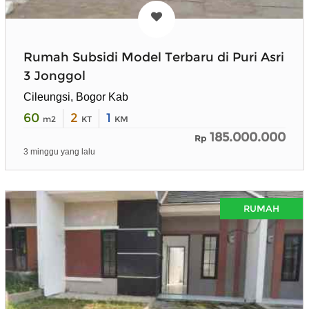
Rumah Subsidi Model Terbaru di Puri Asri
3 Jonggol
Cileungsi, Bogor Kab
60
2
1
m2
KT
KM
185.000.000
Rp
3 minggu yang lalu
RUMAH