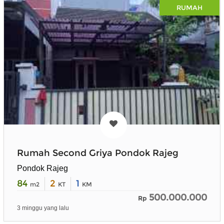
RUMAH
Rumah Second Griya Pondok Rajeg
Pondok Rajeg
84
2
1
m2
KT
KM
500.000.000
Rp
3 minggu yang lalu