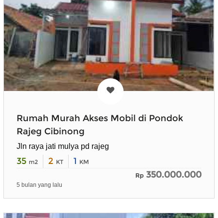
Rumah Murah Akses Mobil di Pondok
Rajeg Cibinong
Jln raya jati mulya pd rajeg
35
2
1
m2
KT
KM
350.000.000
Rp
5 bulan yang lalu