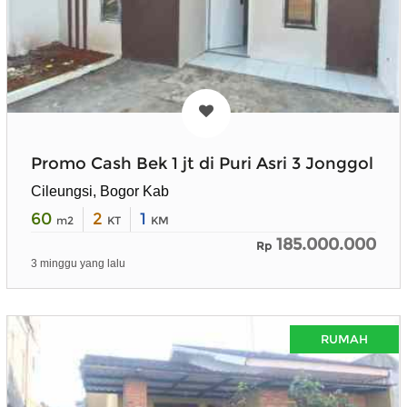
Promo Cash Bek 1 jt di Puri Asri 3 Jonggol
Cileungsi, Bogor Kab
60
2
1
m2
KT
KM
185.000.000
Rp
3 minggu yang lalu
RUMAH