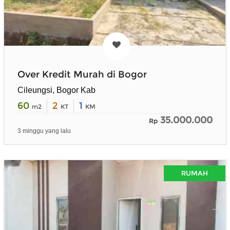
Over Kredit Murah di Bogor
Cileungsi, Bogor Kab
60
2
1
m2
KT
KM
35.000.000
Rp
3 minggu yang lalu
RUMAH