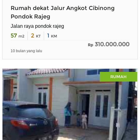
Rumah dekat Jalur Angkot Cibinong
Pondok Rajeg
Jalan raya pondok rajeg
57
2
1
m2
KT
KM
310.000.000
Rp
10 bulan yang lalu
RUMAH