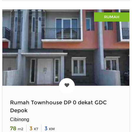
RUMAH
Rumah Townhouse DP 0 dekat GDC
Depok
Cibinong
78
3
3
m2
KT
KM