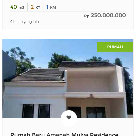
40
2
1
m2
KT
KM
250.000.000
Rp
9 bulan yang lalu
RUMAH
Rumah Baru Amanah Mulya Residence