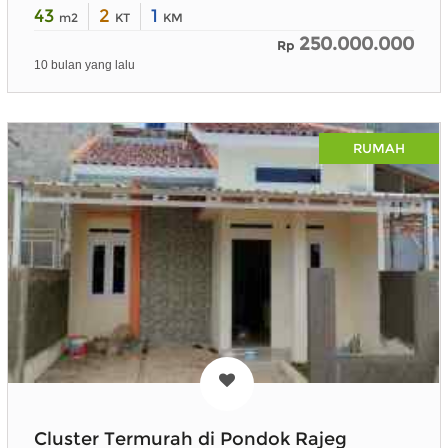
43
2
1
m2
KT
KM
250.000.000
Rp
10 bulan yang lalu
RUMAH
Cluster Termurah di Pondok Rajeg