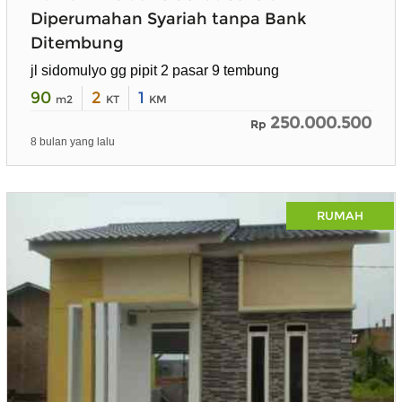
Diperumahan Syariah tanpa Bank
Ditembung
jl sidomulyo gg pipit 2 pasar 9 tembung
90
2
1
m2
KT
KM
250.000.500
Rp
8 bulan yang lalu
RUMAH