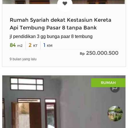
Rumah Syariah dekat Kestasiun Kereta
Api Tembung Pasar 8 tanpa Bank
jl pendidikan 3 gg bunga paar 8 tembung
84
2
1
m2
KT
KM
250.000.500
Rp
9 bulan yang lalu
RUMAH