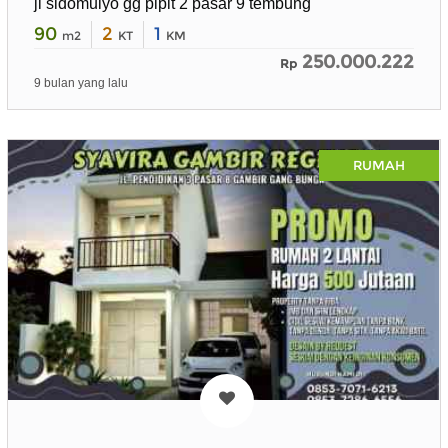
jl sidomulyo gg pipit 2 pasar 9 tembung
90
2
1
m2
KT
KM
250.000.222
Rp
9 bulan yang lalu
RUMAH