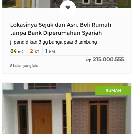
Lokasinya Sejuk dan Asri, Beli Rumah
tanpa Bank Diperumahan Syariah
jl pendidikan 3 gg bunga paar 8 tembung
84
2
1
m2
KT
KM
215.000.555
Rp
8 bulan yang lalu
RUMAH