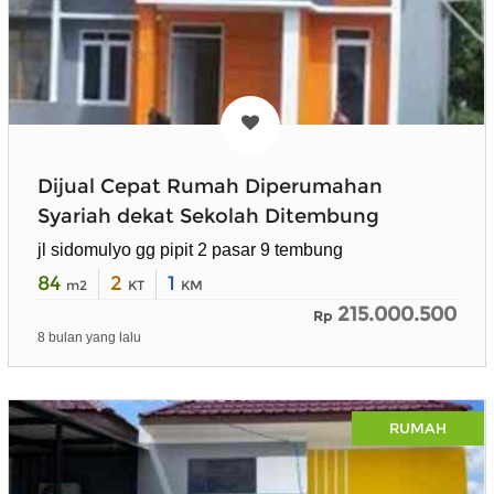
Dijual Cepat Rumah Diperumahan
Syariah dekat Sekolah Ditembung
jl sidomulyo gg pipit 2 pasar 9 tembung
84
2
1
m2
KT
KM
215.000.500
Rp
8 bulan yang lalu
RUMAH