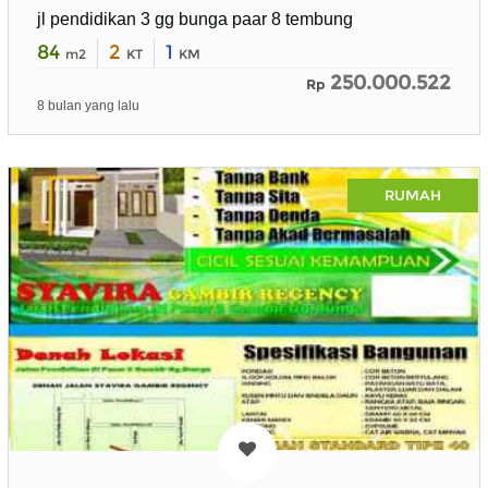
jl pendidikan 3 gg bunga paar 8 tembung
84
2
1
m2
KT
KM
250.000.522
Rp
8 bulan yang lalu
RUMAH