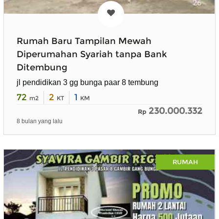
Rumah Baru Tampilan Mewah
Diperumahan Syariah tanpa Bank
Ditembung
jl pendidikan 3 gg bunga paar 8 tembung
72
2
1
m2
KT
KM
230.000.332
Rp
8 bulan yang lalu
RUMAH