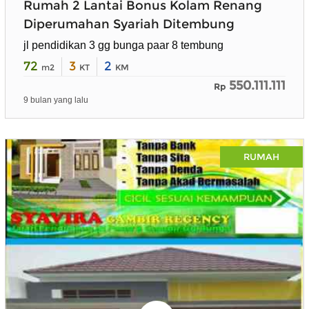
Rumah 2 Lantai Bonus Kolam Renang
Diperumahan Syariah Ditembung
jl pendidikan 3 gg bunga paar 8 tembung
72
3
2
m2
KT
KM
550.111.111
Rp
9 bulan yang lalu
RUMAH