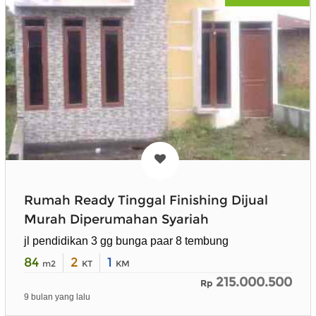
Rumah Ready Tinggal Finishing Dijual
Murah Diperumahan Syariah
jl pendidikan 3 gg bunga paar 8 tembung
84
2
1
m2
KT
KM
215.000.500
Rp
9 bulan yang lalu