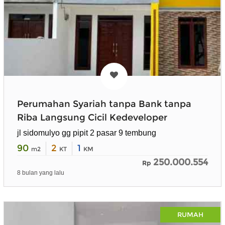
Perumahan Syariah tanpa Bank tanpa
Riba Langsung Cicil Kedeveloper
jl sidomulyo gg pipit 2 pasar 9 tembung
90
2
1
m2
KT
KM
250.000.554
Rp
8 bulan yang lalu
RUMAH