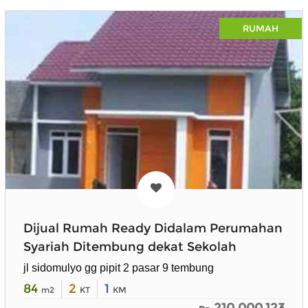
RUMAH
Dijual Rumah Ready Didalam Perumahan
Syariah Ditembung dekat Sekolah
jl sidomulyo gg pipit 2 pasar 9 tembung
84
2
1
m2
KT
KM
210.000.123