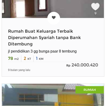
Rumah Buat Keluarga Terbaik
Diperumahan Syariah tanpa Bank
Ditembung
jl pendidikan 3 gg bunga paar 8 tembung
78
2
1
m2
KT
KM
240.000.420
Rp
9 bulan yang lalu
RUMAH