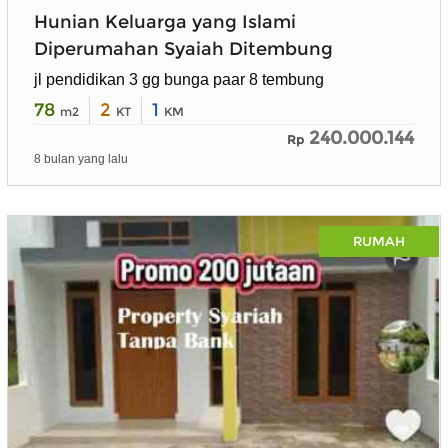
Hunian Keluarga yang Islami
Diperumahan Syaiah Ditembung
jl pendidikan 3 gg bunga paar 8 tembung
78
2
1
m2
KT
KM
240.000.144
Rp
8 bulan yang lalu
RUMAH