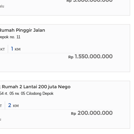
3.600.000.000
Rp
alu
Rumah Pinggir Jalan
Depok no. 11
5
1
KT
KM
1.550.000.000
Rp
t Rumah 2 Lantai 200 juta Nego
54 rt. 05 rw. 05 Cilodong Depok
2
T
KM
200.000.000
Rp
u