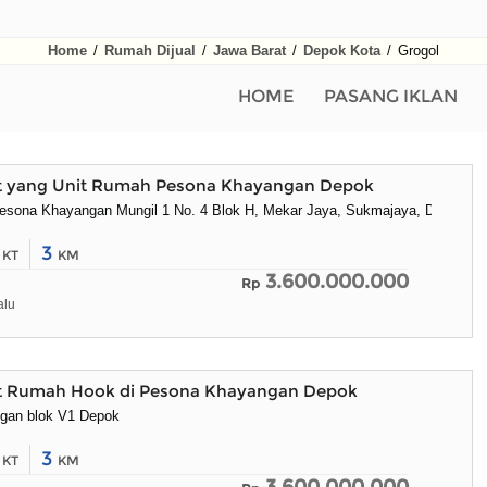
Home
/
Rumah Dijual
/
Jawa Barat
/
Depok Kota
/
Grogol
HOME
PASANG IKLAN
at yang Unit Rumah Pesona Khayangan Depok
Pesona Khayangan Mungil 1 No. 4 Blok H, Mekar Jaya, Sukmajaya, Depok Ci
4
3
KT
KM
3.600.000.000
Rp
alu
at Rumah Hook di Pesona Khayangan Depok
gan blok V1 Depok
4
3
KT
KM