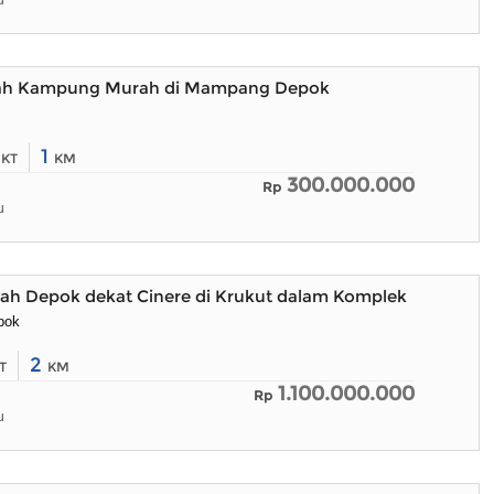
u
mah Kampung Murah di Mampang Depok
4
1
KT
KM
300.000.000
Rp
u
h Depok dekat Cinere di Krukut dalam Komplek
pok
2
T
KM
1.100.000.000
Rp
u