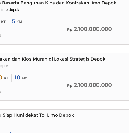
h Beserta Bangunan Kios dan Kontrakan,limo Depok
 limo depok
5
5
KT
KM
2.100.000.000
Rp
u
rakan dan Kios Murah di Lokasi Strategis Depok
Depok
10
10
KT
KM
2.100.000.000
Rp
u
 Siap Huni dekat Tol Limo Depok