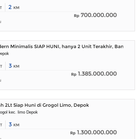
2
T
KM
700.000.000
Rp
u
rn Minimalis SIAP HUNI, hanya 2 Unit Terakhir, Bangunan
Depok
3
T
KM
1.385.000.000
Rp
u
h 2Lt Siap Huni di Grogol Limo, Depok
rogol kec. limo Depok
3
T
KM
1.300.000.000
Rp