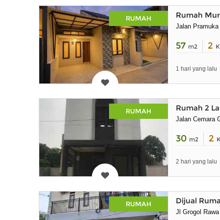
Rumah Mura
RUMAH
Jalan Pramuka
57
2
m2
K
1 hari yang lalu
Rumah 2 Lan
RUMAH
Jalan Cemara G
30
2
m2
2 hari yang lalu
Dijual Ruma
RUMAH
Jl Grogol Rawa