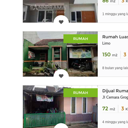
86
3
m2
K
1 minggu yang l
Rumah Luas
RUMAH
Limo
150
3
m2
8 bulan yang lal
Dijual Rum
RUMAH
Jl Cemara Grog
72
3
m2
K
4 minggu yang l