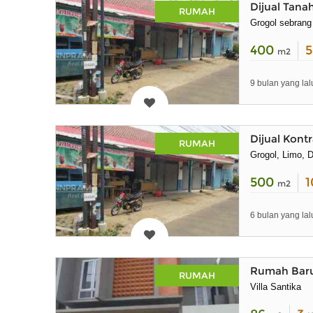
Dijual Tana
RUMAH
Grogol sebrang
400
m2
9 bulan yang lal
Dijual Kont
RUMAH
Grogol, Limo, 
500
m2
6 bulan yang lal
Rumah Baru
RUMAH
Villa Santika