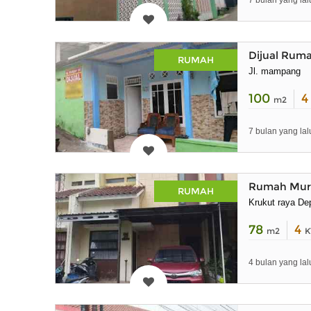
7 bulan yang lal
Dijual Ru
RUMAH
Jl. mampang
100
m2
7 bulan yang lal
Rumah Mura
RUMAH
Krukut raya De
78
4
m2
K
4 bulan yang lal