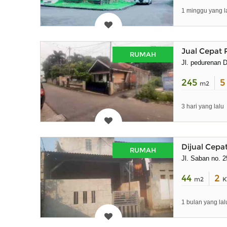
1 minggu yang l
Jual Cepat 
RUMAH
Jl. pedurenan 
245
m2
3 hari yang lalu
Dijual Cepa
RUMAH
Jl. Saban no. 2
44
2
m2
K
1 bulan yang lal