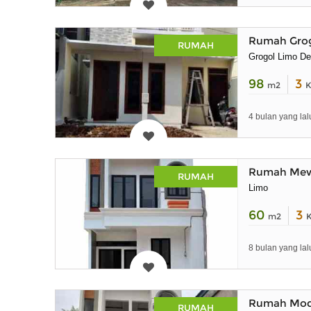
Rumah Grog
RUMAH
Grogol Limo D
98
3
m2
K
4 bulan yang lal
Rumah Mewa
RUMAH
Limo
60
3
m2
8 bulan yang lal
Rumah Moder
RUMAH