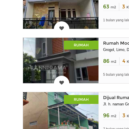
63
3
m2
K
1 bulan yang lal
Rumah Mode
RUMAH
Grogol, Limo, 
86
4
m2
K
5 bulan yang lal
Dijual Ruma
RUMAH
Jl. h. naman G
96
3
m2
K