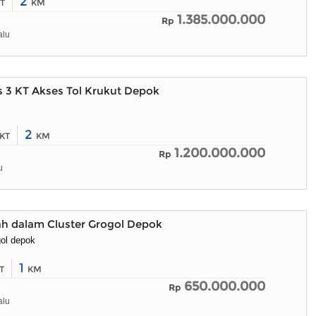
2
T
KM
1.385.000.000
Rp
alu
 3 KT Akses Tol Krukut Depok
2
KT
KM
1.200.000.000
Rp
u
ah dalam Cluster Grogol Depok
ol depok
1
T
KM
650.000.000
Rp
alu