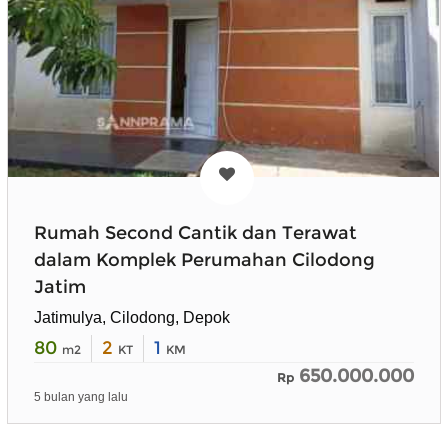
Rumah Second Cantik dan Terawat
dalam Komplek Perumahan Cilodong
Jatim
Jatimulya, Cilodong, Depok
80
2
1
m2
KT
KM
650.000.000
Rp
5 bulan yang lalu