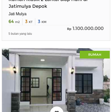
Jatimulya Depok
Jati Mulya
64
3
3
m2
KT
KM
1.100.000.000
Rp
5 bulan yang lalu
RUMAH