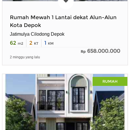
Rumah Mewah 1 Lantai dekat Alun-Alun
Kota Depok
Jatimulya Cilodong Depok
62
2
1
m2
KT
KM
658.000.000
Rp
2 minggu yang lalu
RUMAH