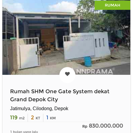
RUMAH
Rumah SHM One Gate System dekat
Grand Depok City
Jatimulya, Cilodong, Depok
119
2
1
m2
KT
KM
830.000.000
Rp
1 bulan yang lalu