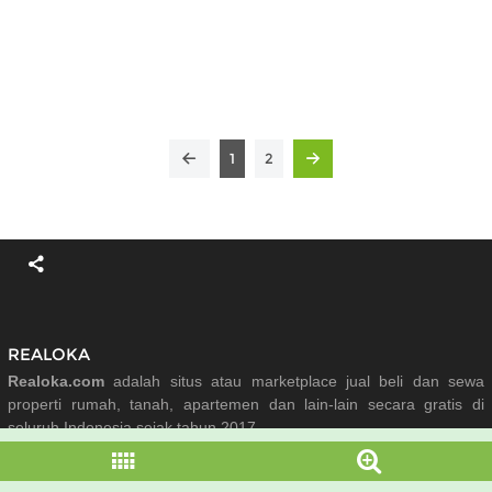
1
2
REALOKA
Realoka.com
adalah situs atau marketplace jual beli dan sewa
properti rumah, tanah, apartemen dan lain-lain secara gratis di
seluruh Indonesia sejak tahun 2017.
RUMAH JATIMULYA