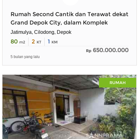
Rumah Second Cantik dan Terawat dekat
Grand Depok City, dalam Komplek
Jatimulya, Cilodong, Depok
80
2
1
m2
KT
KM
650.000.000
Rp
5 bulan yang lalu
RUMAH