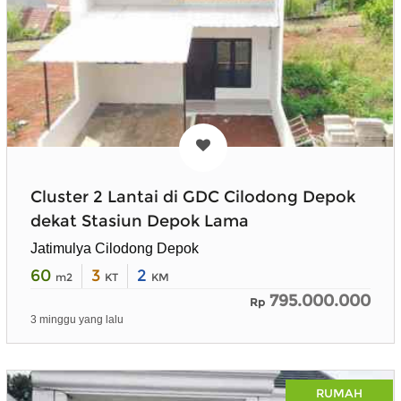
Cluster 2 Lantai di GDC Cilodong Depok
dekat Stasiun Depok Lama
Jatimulya Cilodong Depok
60
3
2
m2
KT
KM
795.000.000
Rp
3 minggu yang lalu
RUMAH