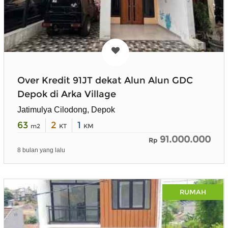
Over Kredit 91JT dekat Alun Alun GDC
Depok di Arka Village
Jatimulya Cilodong, Depok
63
2
1
m2
KT
KM
91.000.000
Rp
8 bulan yang lalu
RUMAH