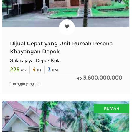
Dijual Cepat yang Unit Rumah Pesona
Khayangan Depok
Sukmajaya, Depok Kota
225
4
3
m2
KT
KM
3.600.000.000
Rp
1 minggu yang lalu
RUMAH