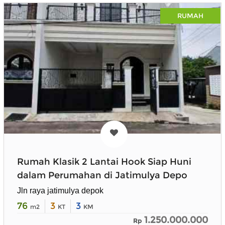
RUMAH
Rumah Klasik 2 Lantai Hook Siap Huni
dalam Perumahan di Jatimulya Depo
Jln raya jatimulya depok
76
3
3
m2
KT
KM
1.250.000.000
Rp