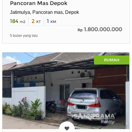
Pancoran Mas Depok
Jatimulya, Pancoran mas, Depok
184
2
1
m2
KT
KM
1.800.000.000
Rp
5 bulan yang lalu
RUMAH