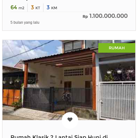
64
3
3
m2
KT
KM
1.100.000.000
Rp
5 bulan yang lalu
RUMAH
Rumah Klasik 2 Lantai Siap Huni di