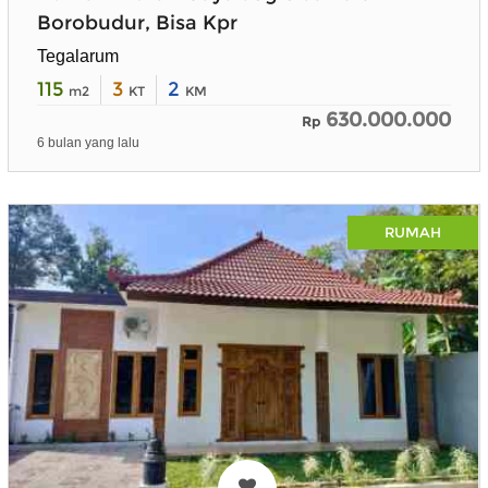
Borobudur, Bisa Kpr
Tegalarum
115
3
2
m2
KT
KM
630.000.000
Rp
6 bulan yang lalu
RUMAH