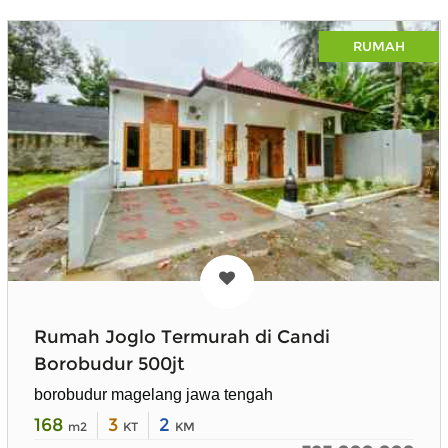
RUMAH
Rumah Joglo Termurah di Candi
Borobudur 500jt
borobudur magelang jawa tengah
168
3
2
m2
KT
KM