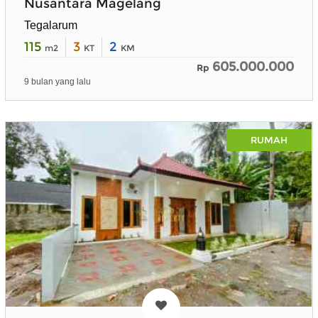
Nusantara Magelang
Tegalarum
115
3
2
m2
KT
KM
605.000.000
Rp
9 bulan yang lalu
RUMAH