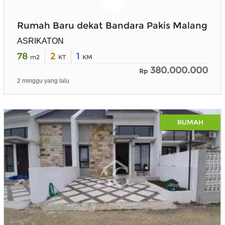
Rumah Baru dekat Bandara Pakis Malang
ASRIKATON
78
2
1
m2
KT
KM
380.000.000
Rp
2 minggu yang lalu
RUMAH