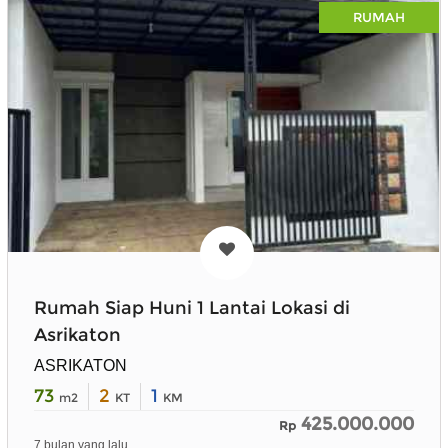
RUMAH
Rumah Siap Huni 1 Lantai Lokasi di
Asrikaton
ASRIKATON
73
2
1
m2
KT
KM
425.000.000
Rp
7 bulan yang lalu