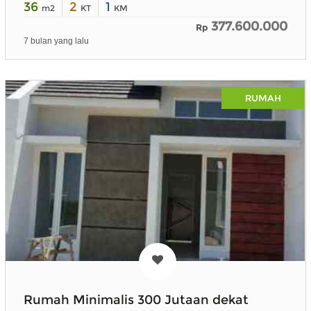
36
2
1
m2
KT
KM
377.600.000
Rp
7 bulan yang lalu
RUMAH
Rumah Minimalis 300 Jutaan dekat