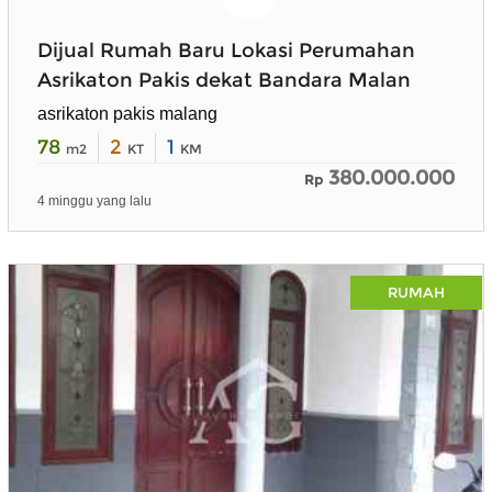
Dijual Rumah Baru Lokasi Perumahan
Asrikaton Pakis dekat Bandara Malan
asrikaton pakis malang
78
2
1
m2
KT
KM
380.000.000
Rp
4 minggu yang lalu
RUMAH