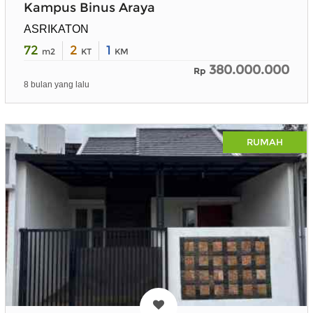
Kampus Binus Araya
ASRIKATON
72
2
1
m2
KT
KM
380.000.000
Rp
8 bulan yang lalu
RUMAH