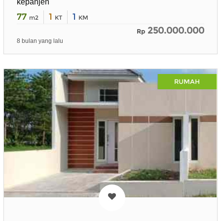
kepanjen
77
1
1
m2
KT
KM
250.000.000
Rp
8 bulan yang lalu
RUMAH