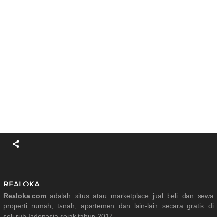
REALOKA
Realoka.com
adalah situs atau marketplace jual beli dan sewa
properti rumah, tanah, apartemen dan lain-lain secara gratis di
seluruh Indonesia sejak tahun 2017.