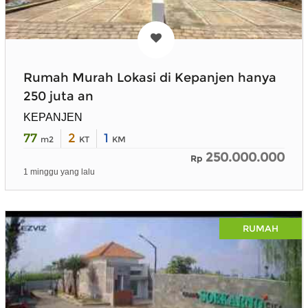
Rumah Murah Lokasi di Kepanjen hanya
250 juta an
KEPANJEN
77
2
1
m2
KT
KM
250.000.000
Rp
1 minggu yang lalu
RUMAH