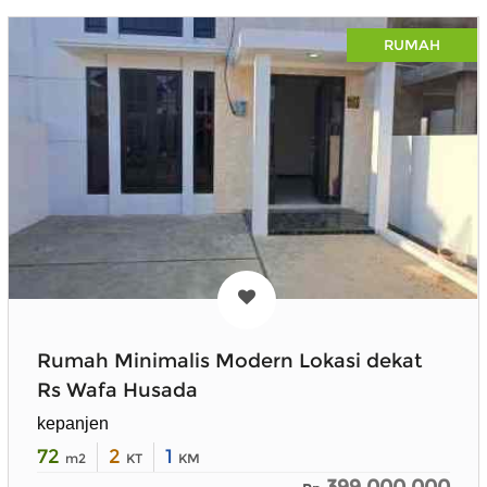
RUMAH
Rumah Minimalis Modern Lokasi dekat
Rs Wafa Husada
kepanjen
72
2
1
m2
KT
KM
399.000.000