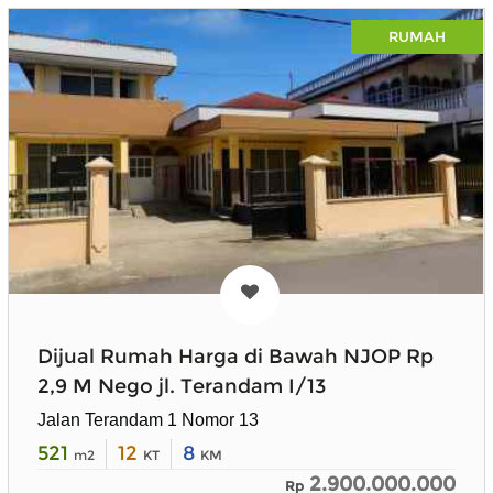
RUMAH
Dijual Rumah Harga di Bawah NJOP Rp
2,9 M Nego jl. Terandam I/13
Jalan Terandam 1 Nomor 13
521
12
8
m2
KT
KM
2.900.000.000
Rp