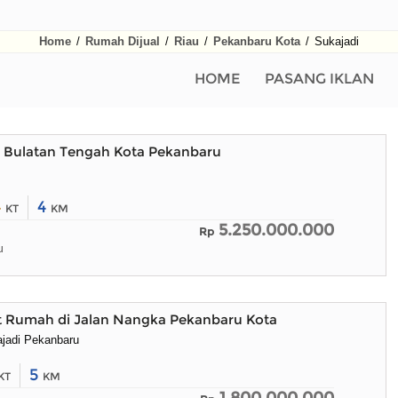
Home
/
Rumah Dijual
/
Riau
/
Pekanbaru Kota
/
Sukajadi
HOME
PASANG IKLAN
 Bulatan Tengah Kota Pekanbaru
4
4
KT
KM
5.250.000.000
Rp
u
at Rumah di Jalan Nangka Pekanbaru Kota
ajadi Pekanbaru
5
KT
KM