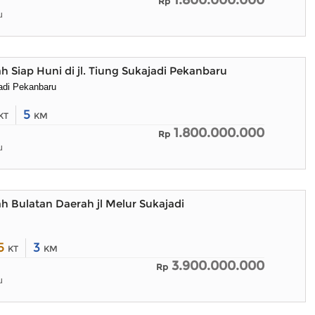
1.800.000.000
Rp
u
h Siap Huni di jl. Tiung Sukajadi Pekanbaru
jadi Pekanbaru
5
KT
KM
1.800.000.000
Rp
u
h Bulatan Daerah jl Melur Sukajadi
5
3
KT
KM
3.900.000.000
Rp
u