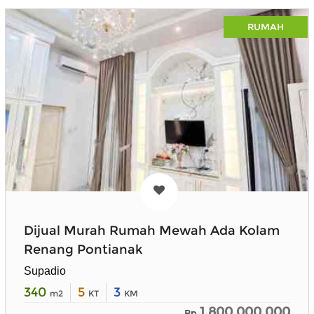
RUMAH
Dijual Murah Rumah Mewah Ada Kolam
Renang Pontianak
Supadio
340
5
3
m2
KT
KM
1.800.000.000
Rp