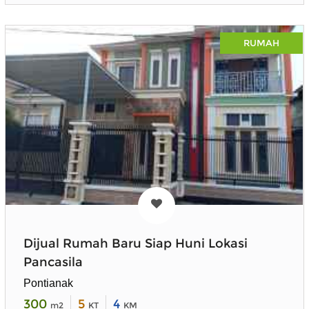
RUMAH
Dijual Rumah Baru Siap Huni Lokasi
Pancasila
Pontianak
300
5
4
m2
KT
KM