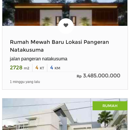
Rumah Mewah Baru Lokasi Pangeran
Natakusuma
jalan pangeran natakusuma
2728
4
4
m2
KT
KM
3.485.000.000
Rp
1 minggu yang lalu
RUMAH