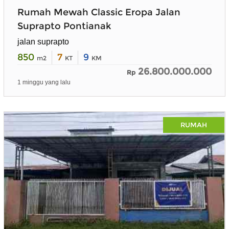
Rumah Mewah Classic Eropa Jalan
Suprapto Pontianak
jalan suprapto
850
7
9
m2
KT
KM
26.800.000.000
Rp
1 minggu yang lalu
RUMAH