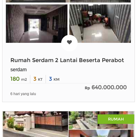
Rumah Serdam 2 Lantai Beserta Perabot
serdam
180
3
3
m2
KT
KM
640.000.000
Rp
6 hari yang lalu
RUMAH