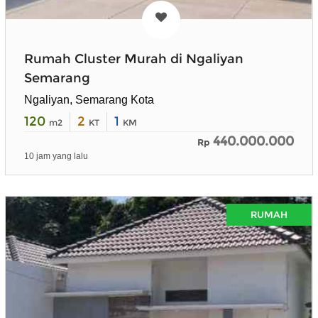
Rumah Cluster Murah di Ngaliyan
Semarang
Ngaliyan, Semarang Kota
120
2
1
m2
KT
KM
440.000.000
Rp
10 jam yang lalu
RUMAH