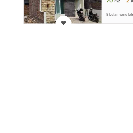
70
2
m2
8 bulan yang lal