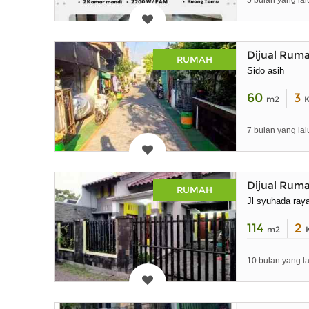
5 bulan yang lal
Dijual Ruma
RUMAH
Sido asih
60
3
m2
7 bulan yang lal
Dijual Rum
RUMAH
Jl syuhada ray
114
2
m2
10 bulan yang la