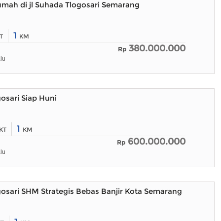
umah di jl Suhada Tlogosari Semarang
1
T
KM
380.000.000
Rp
lu
osari Siap Huni
1
KT
KM
600.000.000
Rp
lu
osari SHM Strategis Bebas Banjir Kota Semarang