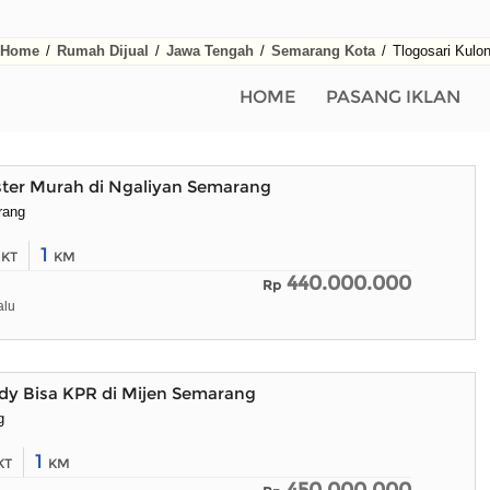
Home
/
Rumah Dijual
/
Jawa Tengah
/
Semarang Kota
/
Tlogosari Kulo
HOME
PASANG IKLAN
ter Murah di Ngaliyan Semarang
rang
2
1
KT
KM
440.000.000
Rp
alu
y Bisa KPR di Mijen Semarang
g
1
KT
KM