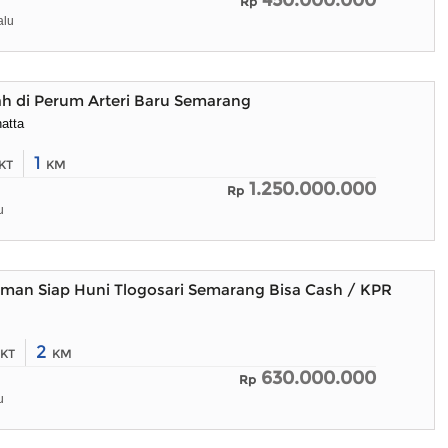
450.000.000
Rp
alu
h di Perum Arteri Baru Semarang
hatta
1
KT
KM
1.250.000.000
Rp
u
an Siap Huni Tlogosari Semarang Bisa Cash / KPR
2
KT
KM
630.000.000
Rp
u