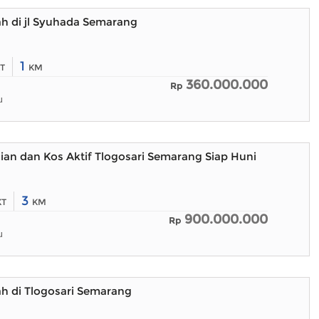
h di jl Syuhada Semarang
1
T
KM
360.000.000
Rp
u
n dan Kos Aktif Tlogosari Semarang Siap Huni
3
KT
KM
900.000.000
Rp
u
h di Tlogosari Semarang