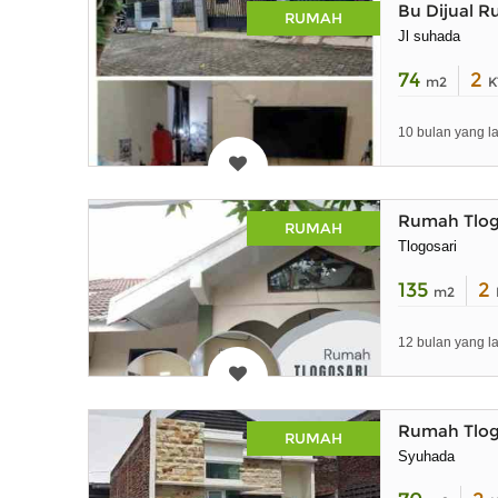
Bu Dijual R
RUMAH
Jl suhada
74
2
m2
K
10 bulan yang la
Rumah Tlog
RUMAH
Tlogosari
135
2
m2
12 bulan yang la
Rumah Tlog
RUMAH
Syuhada