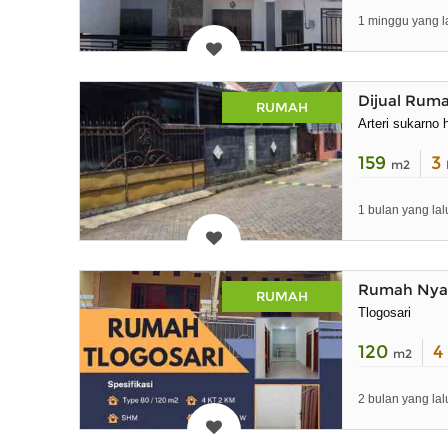
1 minggu yang l
Dijual Ruma
RUMAH
Arteri sukarno 
159
3
m2
1 bulan yang lal
Rumah Nyam
RUMAH
Tlogosari
120
4
m2
2 bulan yang lal