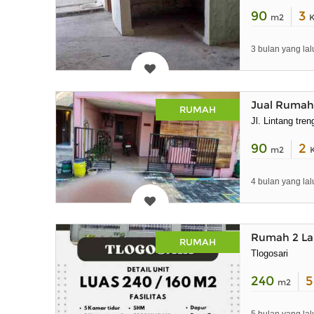
90
3
m2
3 bulan yang lal
Jual Rumah
RUMAH
Jl. Lintang tre
90
2
m2
4 bulan yang lal
Rumah 2 Lan
RUMAH
Tlogosari
240
m2