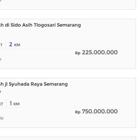
u
h di Sido Asih Tlogosari Semarang
2
KT
KM
225.000.000
Rp
u
ah jl Syuhada Raya Semarang
a
1
KT
KM
750.000.000
Rp
lu