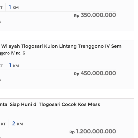
1
KT
KM
350.000.000
Rp
u
 Wilayah Tlogosari Kulon Lintang Trenggono IV Semarang
nggono IV no. 6
1
KT
KM
450.000.000
Rp
u
tai Siap Huni di Tlogosari Cocok Kos Mess
5
2
KT
KM
1.200.000.000
Rp