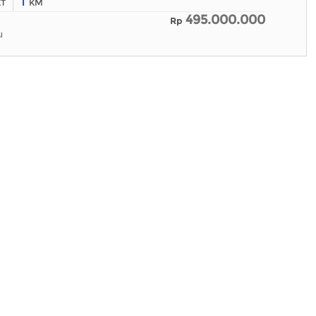
1
KT
KM
495.000.000
Rp
u