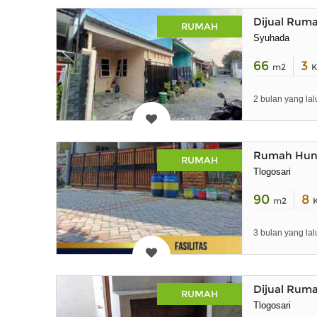
Dijual Ruma
RUMAH
Syuhada
66
3
m2
K
2 bulan yang lal
Rumah Hunia
RUMAH
Tlogosari
90
8
m2
3 bulan yang lal
Dijual Ruma
RUMAH
Tlogosari