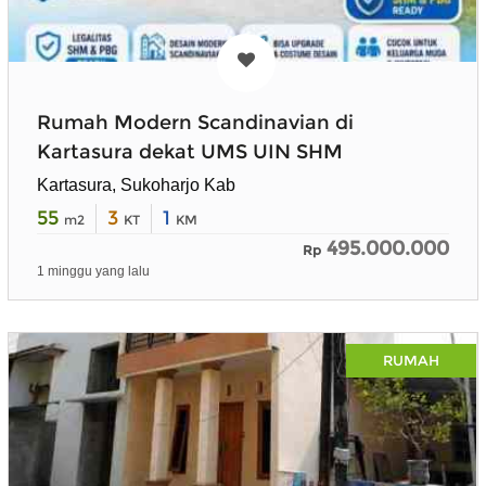
Rumah Modern Scandinavian di
Kartasura dekat UMS UIN SHM
Kartasura, Sukoharjo Kab
55
3
1
m2
KT
KM
495.000.000
Rp
1 minggu yang lalu
RUMAH