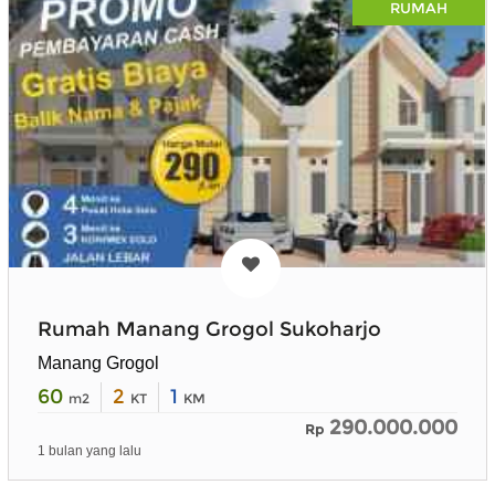
RUMAH
Rumah Manang Grogol Sukoharjo
Manang Grogol
60
2
1
m2
KT
KM
290.000.000
Rp
1 bulan yang lalu