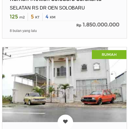
SELATAN RS DR OEN SOLOBARU
125
5
4
m2
KT
KM
1.850.000.000
Rp
8 bulan yang lalu
RUMAH