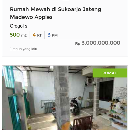
Rumah Mewah di Sukoarjo Jateng
Madewo Apples
Grogol s
500
4
3
m2
KT
KM
3.000.000.000
Rp
1 tahun yang lalu
RUMAH