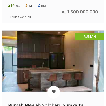
214
3
2
m2
KT
KM
1.600.000.000
Rp
11 bulan yang lalu
RUMAH
Rumah Mewah Solobaru Surakarta