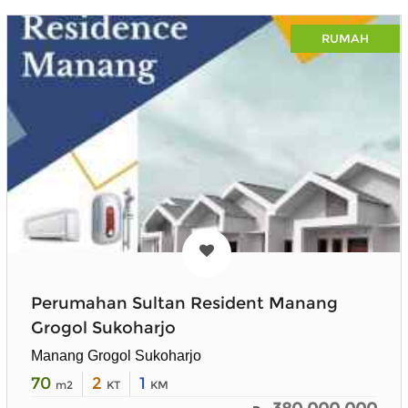
RUMAH
Perumahan Sultan Resident Manang
Grogol Sukoharjo
Manang Grogol Sukoharjo
70
2
1
m2
KT
KM