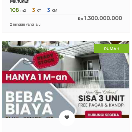
Manukan
108
3
3
m2
KT
KM
1.300.000.000
Rp
2 minggu yang lalu
RUMAH