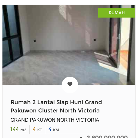
RUMAH
Rumah 2 Lantai Siap Huni Grand
Pakuwon Cluster North Victoria
GRAND PAKUWON NORTH VICTORIA
144
4
4
m2
KT
KM
2.800.000.000