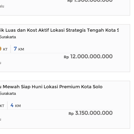
1.900.000.000
Rp
alu
k Luas dan Kost Aktif Lokasi Strategis Tengah Kota Solo
Surakarta
9
7
KT
KM
12.000.000.000
Rp
u
 Mewah Siap Huni Lokasi Premium Kota Solo
Surakarta
4
KT
KM
3.150.000.000
Rp
u