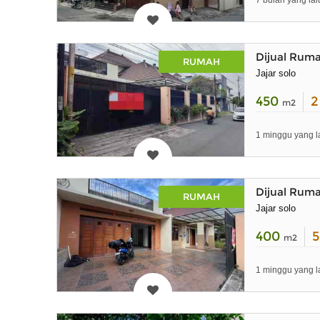
7 bulan yang lal
Dijual Ruma
RUMAH
Jajar solo
450
m2
1 minggu yang l
Dijual Ruma
RUMAH
Jajar solo
400
m2
1 minggu yang l