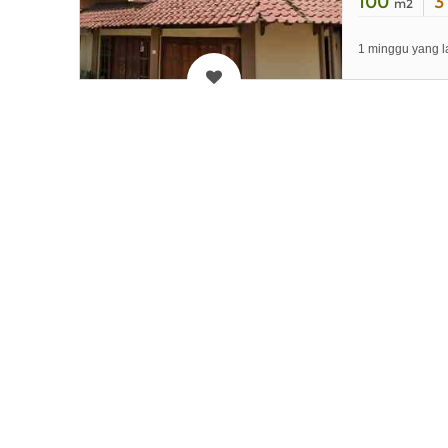
100
m2
1 minggu yang l