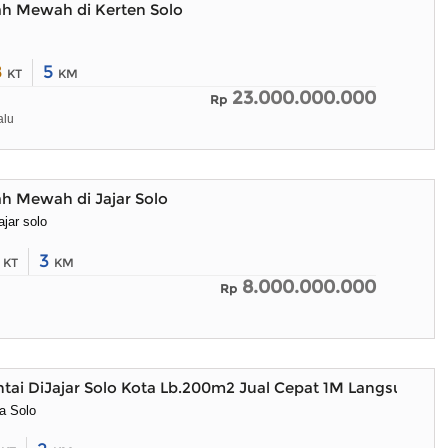
ah Mewah di Kerten Solo
8
5
KT
KM
23.000.000.000
Rp
alu
h Mewah di Jajar Solo
jar solo
3
3
KT
KM
8.000.000.000
Rp
tai DiJajar Solo Kota Lb.200m2 Jual Cepat 1M Langsung Pe
la Solo