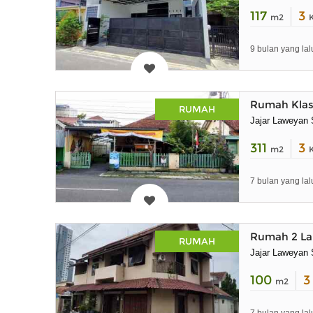
117
3
m2
9 bulan yang lal
Rumah Klasi
RUMAH
Jajar Laweyan 
311
3
m2
7 bulan yang lal
Rumah 2 Lan
RUMAH
Jajar Laweyan 
100
m2