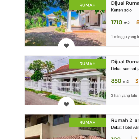
Dijual Rum
RUMAH
Kerten solo
1710
m2
1 minggu yang l
Dijual Ruma
RUMAH
Dekat samsat ja
850
m2
3 hari yang lalu
Rumah 2 lan
RUMAH
Dekat Hotel Ali