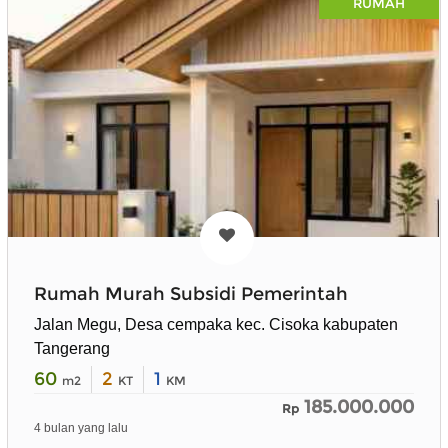
RUMAH
Rumah Murah Subsidi Pemerintah
Jalan Megu, Desa cempaka kec. Cisoka kabupaten
Tangerang
60
2
1
m2
KT
KM
185.000.000
Rp
4 bulan yang lalu