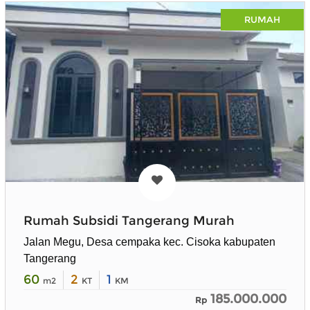
RUMAH
Rumah Subsidi Tangerang Murah
Jalan Megu, Desa cempaka kec. Cisoka kabupaten
Tangerang
60
2
1
m2
KT
KM
185.000.000
Rp