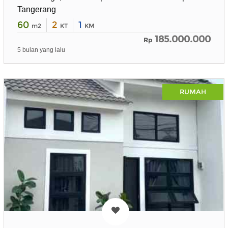
Tangerang
60
2
1
m2
KT
KM
185.000.000
Rp
5 bulan yang lalu
RUMAH