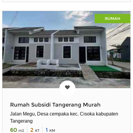
RUMAH
Rumah Subsidi Tangerang Murah
Jalan Megu, Desa cempaka kec. Cisoka kabupaten
Tangerang
60
2
1
m2
KT
KM