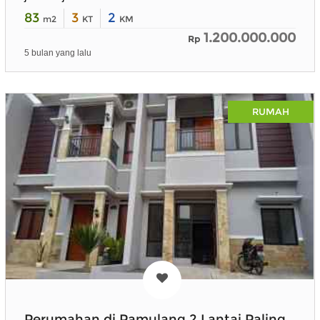
83
3
2
m2
KT
KM
1.200.000.000
Rp
5 bulan yang lalu
RUMAH
Perumahan di Pamulang 2 Lantai Paling