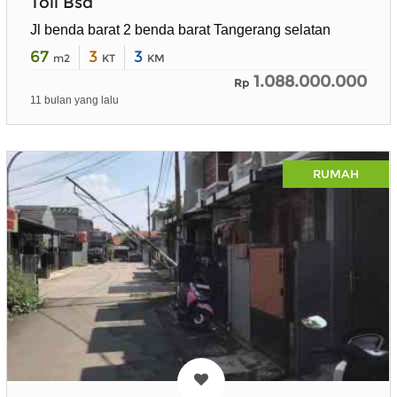
Toll Bsd
Jl benda barat 2 benda barat Tangerang selatan
67
3
3
m2
KT
KM
1.088.000.000
Rp
11 bulan yang lalu
RUMAH