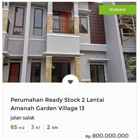
RUMAH
Perumahan Ready Stock 2 Lantai
Amanah Garden Village 13
jalan salak
65
3
2
m2
KT
KM
800.000.000
Rp