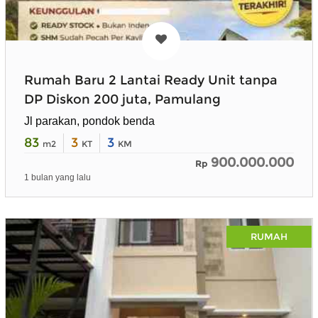
Rumah Baru 2 Lantai Ready Unit tanpa
DP Diskon 200 juta, Pamulang
Jl parakan, pondok benda
83
3
3
m2
KT
KM
900.000.000
Rp
1 bulan yang lalu
RUMAH