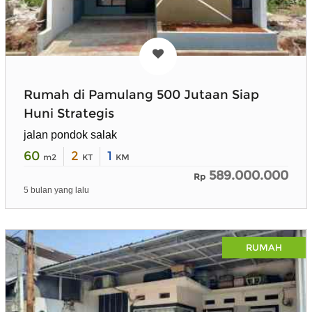
Rumah di Pamulang 500 Jutaan Siap
Huni Strategis
jalan pondok salak
60
2
1
m2
KT
KM
589.000.000
Rp
5 bulan yang lalu
RUMAH