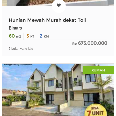
Hunian Mewah Murah dekat Toll
Bintaro
60
3
2
m2
KT
KM
675.000.000
Rp
5 bulan yang lalu
RUMAH