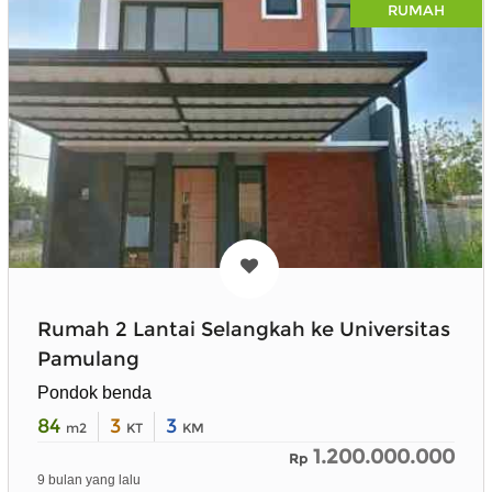
RUMAH
Rumah 2 Lantai Selangkah ke Universitas
Pamulang
Pondok benda
84
3
3
m2
KT
KM
1.200.000.000
Rp
9 bulan yang lalu