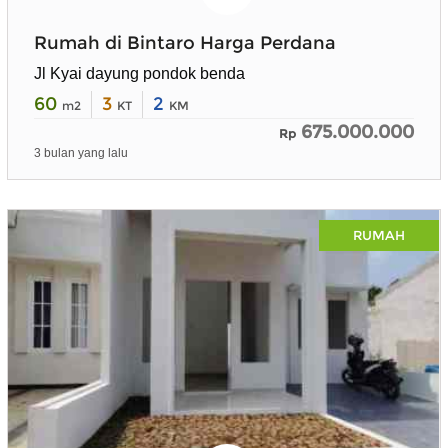
Rumah di Bintaro Harga Perdana
Jl Kyai dayung pondok benda
60
3
2
m2
KT
KM
675.000.000
Rp
3 bulan yang lalu
RUMAH