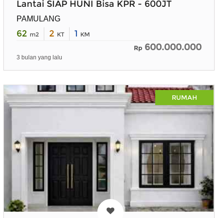
Lantai SIAP HUNI Bisa KPR - 600JT
PAMULANG
62
2
1
m2
KT
KM
600.000.000
Rp
3 bulan yang lalu
RUMAH