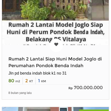
Rumah 2 Lantai Siap Huni Model Joglo di
Perumahan Pondok Benda Indah
Jln pd benda indah blok k1 no 31
80
2
1
m2
KT
KM
700.000.000
Rp
8 bulan yang lalu