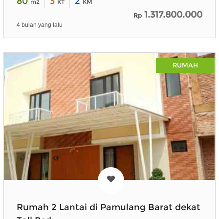
80
3
2
m2
KT
KM
1.317.800.000
Rp
4 bulan yang lalu
RUMAH
Rumah 2 Lantai di Pamulang Barat dekat