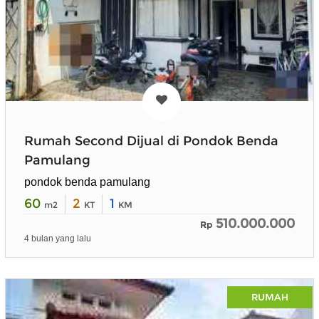
Rumah Second Dijual di Pondok Benda
Pamulang
pondok benda pamulang
60
2
1
m2
KT
KM
510.000.000
Rp
4 bulan yang lalu
RUMAH