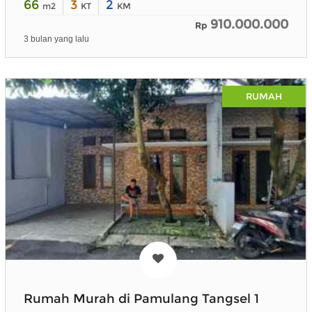
66
3
2
m2
KT
KM
910.000.000
Rp
3 bulan yang lalu
RUMAH
Rumah Murah di Pamulang Tangsel 1