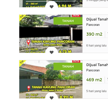
1 minggu yang l
Dijual Tan
TANAH
Pancoran
390
m2
6 hari yang lalu
Dijual Tana
TANAH
Pancoran
469
m2
5 hari yang lalu