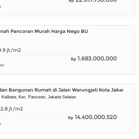
22.017.750.000
Rp
u
Tanah Pancoran Murah Harga Nego BU
9.9
jt/m2
1.683.000.000
Rp
alu
dan Bangunan Rumah di Jalan Warungjati Kota Jakarta Sel
, Kalibata, Kec. Pancoran, Jakarta Selatan
22.8
jt/m2
14.400.000.520
Rp
u