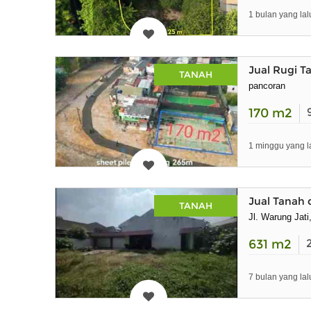
1 bulan yang lal
Jual Rugi 
TANAH
pancoran
170
m2
1 minggu yang l
Jual Tanah 
TANAH
Jl. Warung Jati
631
m2
7 bulan yang lal