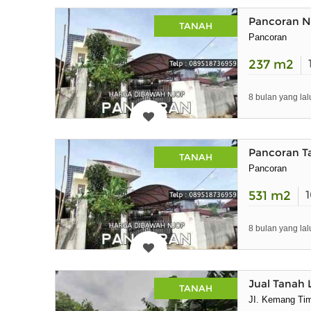
Pancoran N
TANAH
Pancoran
237
m2
8 bulan yang lal
Pancoran T
TANAH
Pancoran
531
m2
8 bulan yang lal
Jual Tanah 
TANAH
JI. Kemang Tim