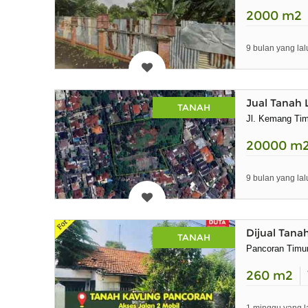
2000
m2
9 bulan yang lal
Jual Tanah 
TANAH
Jl. Kemang Tim
20000
m
9 bulan yang lal
Dijual Tana
TANAH
Pancoran Timu
260
m2