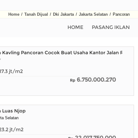
Home
/
Tanah Dijual
/
Dki Jakarta
/
Jakarta Selatan
/
Pancoran
HOME
PASANG IKLAN
h Kavling Pancoran Cocok Buat Usaha Kantor Jalan Raya
r
17.3
jt/m2
6.750.000.270
Rp
h Luas Njop
ta Selatan
23.2
jt/m2