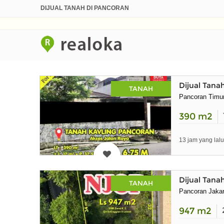
DIJUAL TANAH DI PANCORAN
Dijual Tana
TANAH
Pancoran Timu
390
m2
13 jam yang lalu
Dijual Tana
TANAH
Pancoran Jakar
947
m2