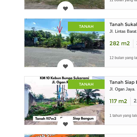
11 bulan yang la
Tanah Suka
TANAH
Jl. Lintas Bar
282
m2
12 bulan yang la
Tanah Siap
TANAH
Jl. Ogan Jaya.
117
m2
2
1 tahun yang lal