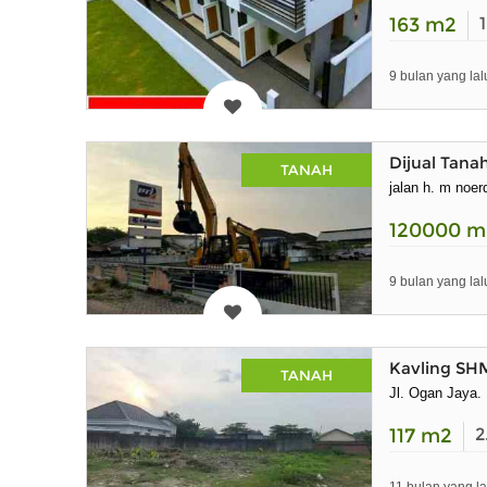
163
m2
9 bulan yang lal
Dijual Tana
TANAH
jalan h. m noer
120000
m
9 bulan yang lal
Kavling SH
TANAH
Jl. Ogan Jaya.
117
m2
2