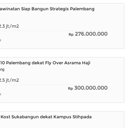
kawinatan Siap Bangun Strategis Palembang
2.3
jt/m2
276.000.000
Rp
u
10 Palembang dekat Fly Over Asrama Haji
ang
2.5
jt/m2
300.000.000
Rp
u
Kost Sukabangun dekat Kampus Stihpada