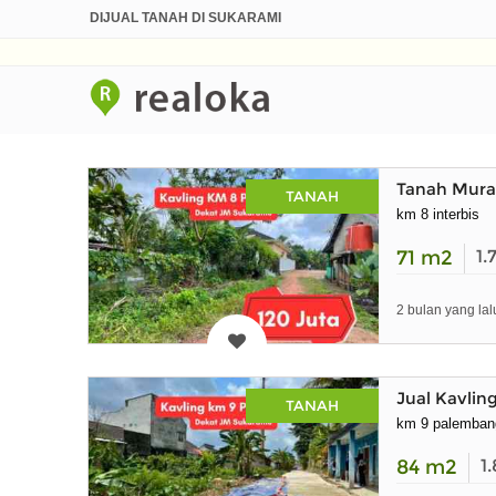
DIJUAL TANAH DI SUKARAMI
Tanah Mura
TANAH
km 8 interbis
71
m2
1.
2 bulan yang lal
Jual Kavli
TANAH
km 9 palemban
84
m2
1