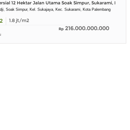
sial 12 Hektar Jalan Utama Soak Simpur, Sukarami, Palem
ndji, Soak Simpur, Kel. Sukajaya, Kec. Sukarami, Kota Palembang
2
1.8
jt/m2
216.000.000.000
Rp
u