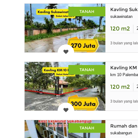
Kavling Su
TANAH
sukawinatan
120
m2
3 bulan yang lal
Kavling KM 
TANAH
km 10 Palemb
120
m2
3 bulan yang lal
Rumah dan 
TANAH
sukabangun