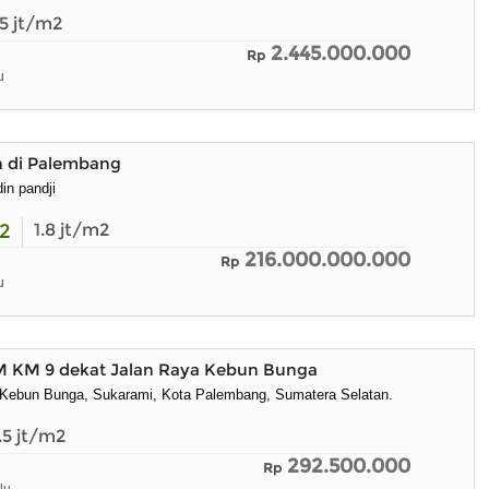
15
jt/m2
2.445.000.000
Rp
u
h di Palembang
din pandji
2
1.8
jt/m2
216.000.000.000
Rp
u
M KM 9 dekat Jalan Raya Kebun Bunga
 Kebun Bunga, Sukarami, Kota Palembang, Sumatera Selatan.
.5
jt/m2
292.500.000
Rp