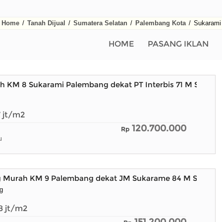
Home
/
Tanah Dijual
/
Sumatera Selatan
/
Palembang Kota
/
Sukarami
HOME
PASANG IKLAN
h KM 8 Sukarami Palembang dekat PT Interbis 71 M SHM
7
jt/m2
120.700.000
Rp
u
ng Murah KM 9 Palembang dekat JM Sukarame 84 M SHM
g
.8
jt/m2