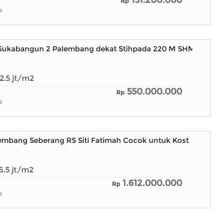
151.200.000
Rp
u
 Sukabangun 2 Palembang dekat Stihpada 220 M SHM
2.5
jt/m2
550.000.000
Rp
u
embang Seberang RS Siti Fatimah Cocok untuk Kost
6.5
jt/m2
1.612.000.000
Rp
u