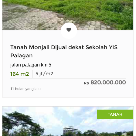
Tanah Monjali Dijual dekat Sekolah YIS
Palagan
jalan palagan km 5
164
m2
5
jt/m2
820.000.000
Rp
11 bulan yang lalu
TANAH