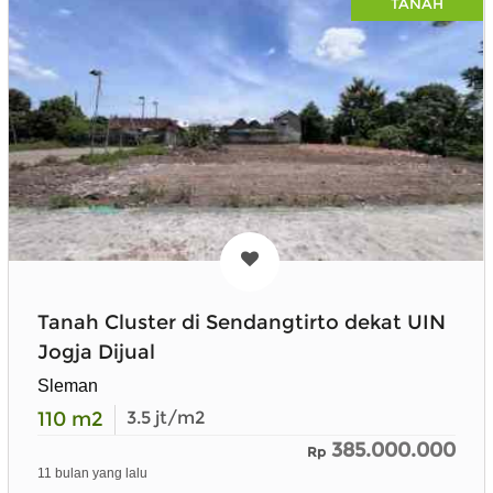
TANAH
Tanah Cluster di Sendangtirto dekat UIN
Jogja Dijual
Sleman
110
m2
3.5
jt/m2
385.000.000
Rp
11 bulan yang lalu