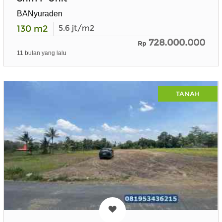
BANyuraden
130
m2
5.6
jt/m2
728.000.000
Rp
11 bulan yang lalu
TANAH