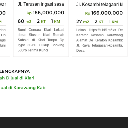
Jl. Terusan irigasi sasak misran klari karawang
ari
awang
Jl. Kosambi telagaari kla
166,000,000
000
166,000,000
Rp
Rp
60
2
1
27
2
1
m2
KT
KM
M
m2
KT
KM
Bumi Cemara Klari Lokasi
riah
Lokasi Https://s.id/1m6xx De
dekat Stasiun Klari Rumah
i Dp
Keraton Kosambi Karawang
Subsidi di Klari Tanpa Dp
gis
Alamat De Keraton Kosambi:
Type 30/60 Cukup Booking
uni
Jl. Raya Telagasari-kosambi,
500rb Terima Kunci
Desa
LENGKAPNYA
 Dijual di Klari
ual di Karawang Kab