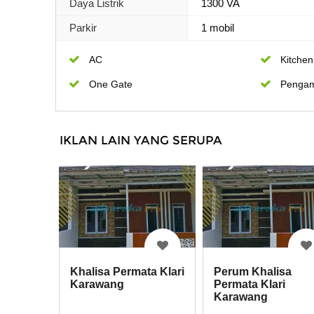
Daya Listrik
1300 VA
Parkir
1 mobil
AC
Kitchen
One Gate
Penga
IKLAN LAIN YANG SERUPA
Khalisa Permata Klari
Perum Khalisa
Karawang
Permata Klari
Karawang