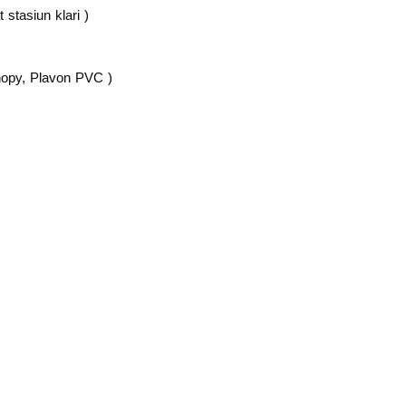
 stasiun klari )
anopy, Plavon PVC )