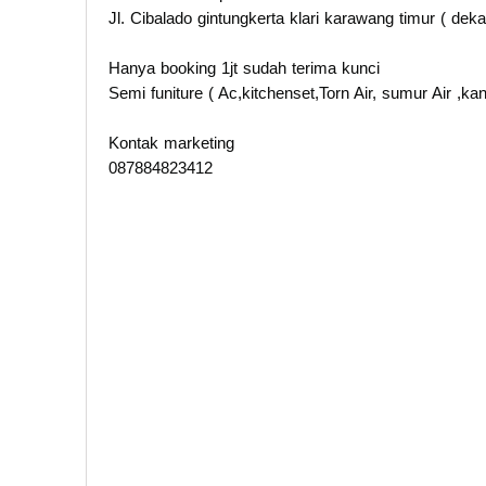
Jl. Cibalado gintungkerta klari karawang timur ( dekat
Hanya booking 1jt sudah terima kunci
Semi funiture ( Ac,kitchenset,Torn Air, sumur Air ,k
Kontak marketing
087884823412