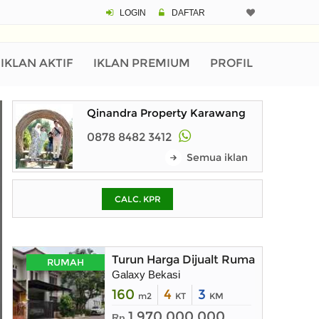
LOGIN
DAFTAR
CALCULATOR K
Harga Rp 3
Pinjaman (PIN) 70
IKLAN AKTIF
IKLAN PREMIUM
PROFIL
Qinandra Property Karawang
% /th
0878 8482 3412
Semua iklan
O
CALC. KPR
Untuk hasil simulasi lai
pada kotak-kotak
Simpan Bun
Turun Harga Dijualt Rumah Mewah Sa
RUMAH
Galaxy Bekasi
160
4
3
m2
KT
KM
1.970.000.000
Rp