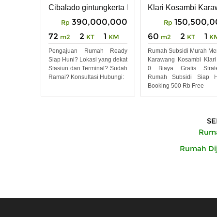
Biaya Gratis
Cibalado gintungkerta karawang dekat stasiun kl
Klari Kosambi Kar
Strategis
390,000,000
150,500,
Rp
Rp
72
2
1
60
2
1
m2
KT
KM
m2
KT
K
Pengajuan Rumah Ready
Rumah Subsidi Murah Me
Siap Huni? Lokasi yang dekat
Karawang Kosambi Klar
Stasiun dan Terminal? Sudah
0 Biaya Gratis Strate
Ramai? Konsultasi Hubungi:
Rumah Subsidi Siap H
Booking 500 Rb Free
SE
Rumah
Rumah Dij