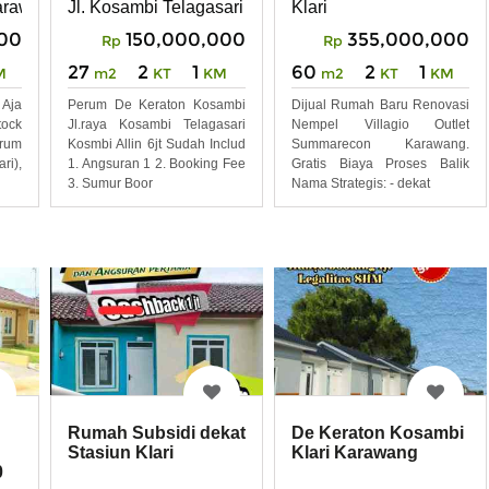
karawang
Klari
Jl. Kosambi Telagasari klari karawang
Stasiun Klari
00
355,000,000
150,000,000
Rp
Rp
60
2
1
27
2
1
M
m2
KT
KM
m2
KT
KM
Aja
Dijual Rumah Baru Renovasi
Perum De Keraton Kosambi
ock
Nempel Villagio Outlet
Jl.raya Kosambi Telagasari
erum
Summarecon Karawang.
Kosmbi Allin 6jt Sudah Includ
ri),
Gratis Biaya Proses Balik
1. Angsuran 1 2. Booking Fee
Nama Strategis: - dekat
3. Sumur Boor
Rumah Subsidi dekat
De Keraton Kosambi
Stasiun Klari
Klari Karawang
0