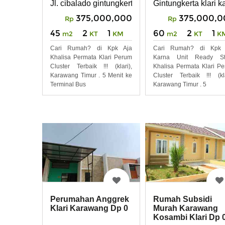
Jl. cibalado gintungkerta klari karawang
Gintungkerta klari 
375,000,000
375,000,0
Rp
Rp
45
2
1
60
2
1
m2
KT
KM
m2
KT
K
Cari Rumah? di Kpk Aja
Cari Rumah? di Kpk 
Khalisa Permata Klari Perum
Karna Unit Ready St
Cluster Terbaik !!! (klari),
Khalisa Permata Klari P
Karawang Timur . 5 Menit ke
Cluster Terbaik !!! (kla
Terminal Bus
Karawang Timur . 5
Perumahan Anggrek
Rumah Subsidi
Klari Karawang Dp 0
Murah Karawang
Kosambi Klari Dp 