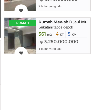
2 bulan yang lalu
Rumah Mewah Dijaul Murah
RUMAH
Sukatani tapos depok
361
4
5
m2
KT
KM
3.250.000.000
Rp
1 bulan yang lalu