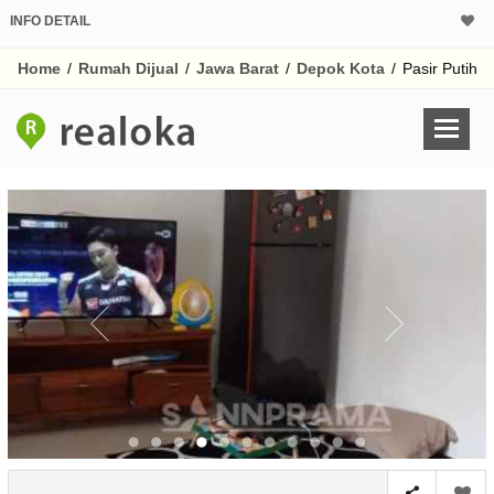
INFO DETAIL
CALCULATOR K
Home
/
Rumah Dijual
/
Jawa Barat
/
Depok Kota
/
Pasir Putih
Harga Rp 3
Pinjaman (PIN) 70
% /th
O
Untuk hasil simulasi lai
pada kotak-kotak
Simpan Bun