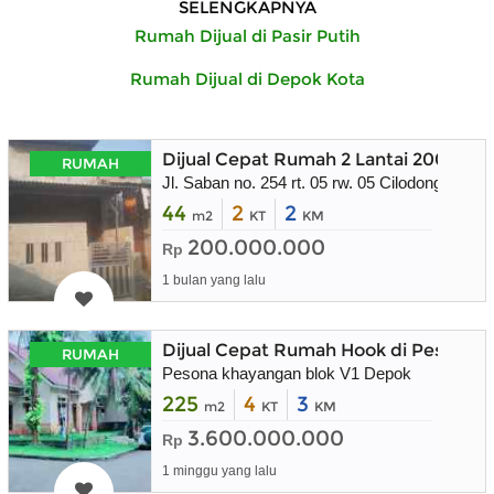
SELENGKAPNYA
Rumah Dijual di Pasir Putih
Rumah Dijual di Depok Kota
Dijual Cepat Rumah 2 Lantai 200 juta
RUMAH
Jl. Saban no. 254 rt. 05 rw. 05 Cilodong Depok
44
2
2
m2
KT
KM
200.000.000
Rp
1 bulan yang lalu
Dijual Cepat Rumah Hook di Pesona 
RUMAH
Pesona khayangan blok V1 Depok
225
4
3
m2
KT
KM
3.600.000.000
Rp
1 minggu yang lalu