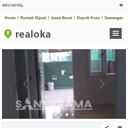
INFO DETAIL
CALCULATOR K
Home
/
Rumah Dijual
/
Jawa Barat
/
Depok Kota
/
Sawangan
Harga Rp 3
Pinjaman (PIN) 70
% /th
O
Untuk hasil simulasi lai
pada kotak-kotak
Simpan Bun