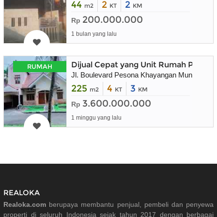
44
2
2
m2
KT
KM
200.000.000
Rp
1 bulan yang lalu
Dijual Cepat yang Unit Rumah Peson
RUMAH
Jl. Boulevard Pesona Khayangan Mungil 1 No
225
4
3
m2
KT
KM
3.600.000.000
Rp
1 minggu yang lalu
REALOKA
Realoka.com
berupaya membantu penjual, pembeli dan penyewa
properti di seluruh Indonesia sejak tahun 2017 dengan berbagai