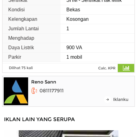
Sertifikat
SHM - Sertifikat Hak Milik
Kondisi
Bekas
Kelengkapan
Kosongan
Jumlah Lantai
1
Menghadap
Daya Listrik
900 VA
Parkir
1 mobil
Dilihat 75 kali
Calc. KPR
Reno Sann
0811177911
Iklanku
IKLAN LAIN YANG SERUPA