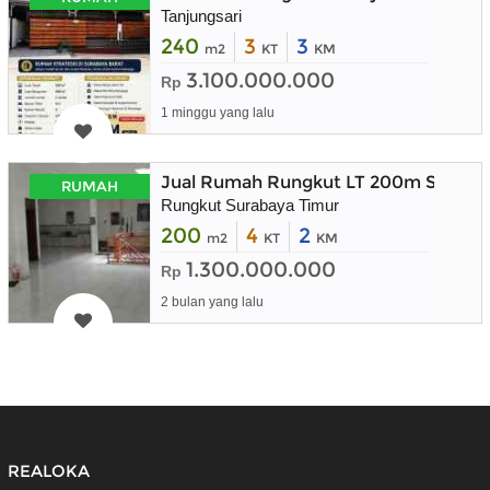
Tanjungsari
240
3
3
m2
KT
KM
3.100.000.000
Rp
1 minggu yang lalu
Jual Rumah Rungkut LT 200m Suraba
RUMAH
Rungkut Surabaya Timur
200
4
2
m2
KT
KM
1.300.000.000
Rp
2 bulan yang lalu
REALOKA