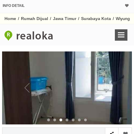
INFO DETAIL
CALCULATOR K
Home
/
Rumah Dijual
/
Jawa Timur
/
Surabaya Kota
/
Wiyung
Harga Rp 2.
Pinjaman (PIN) 70%
% /th
O
Untuk hasil simulasi lai
pada kotak-kotak
Simpan Bun