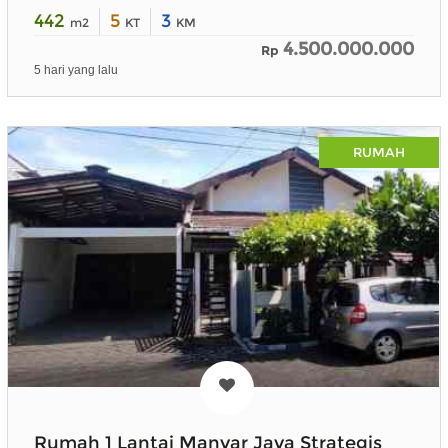
442
5
3
m2
KT
KM
4.500.000.000
Rp
5 hari yang lalu
RUMAH
Rumah 1 Lantai Manyar Jaya Strategis