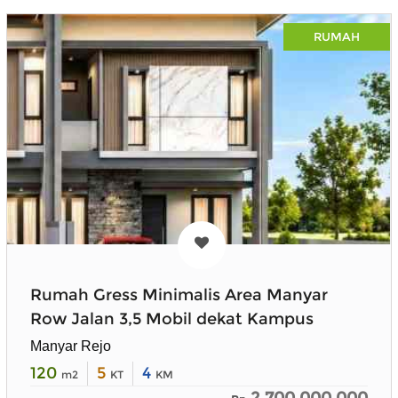
RUMAH
Rumah Gress Minimalis Area Manyar
Row Jalan 3,5 Mobil dekat Kampus
Manyar Rejo
120
5
4
m2
KT
KM
2.700.000.000