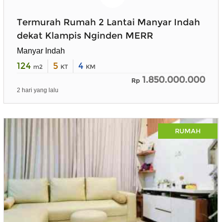
Termurah Rumah 2 Lantai Manyar Indah
dekat Klampis Nginden MERR
Manyar Indah
124
5
4
m2
KT
KM
1.850.000.000
Rp
2 hari yang lalu
RUMAH