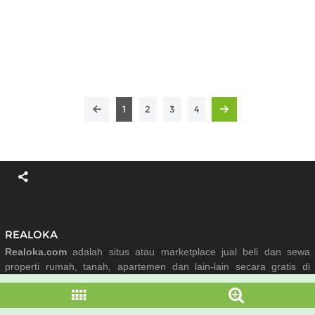
1
2
3
4
REALOKA
Realoka.com
adalah situs atau marketplace jual beli dan sewa
properti rumah, tanah, apartemen dan lain-lain secara gratis di
seluruh Indonesia sejak tahun 2017.