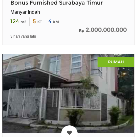
Bonus Furnished Surabaya Timur
Manyar Indah
124
5
4
m2
KT
KM
2.000.000.000
Rp
3 hari yang lalu
RUMAH