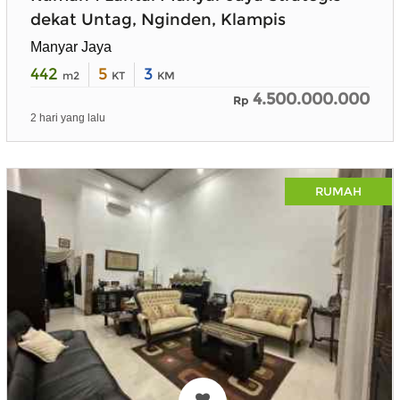
dekat Untag, Nginden, Klampis
Manyar Jaya
442
5
3
m2
KT
KM
4.500.000.000
Rp
2 hari yang lalu
RUMAH