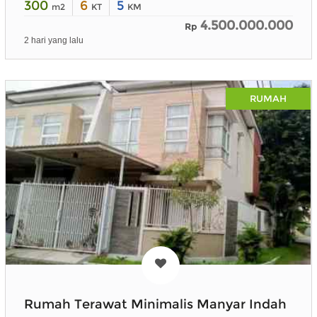
300
6
5
m2
KT
KM
4.500.000.000
Rp
2 hari yang lalu
RUMAH
Rumah Terawat Minimalis Manyar Indah