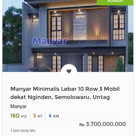
RUMAH
Manyar Minimalis Lebar 10 Row 3 Mobil
dekat Nginden, Semolowaru, Untag
Manyar
160
5
4
m2
KT
KM
3.700.000.000
Rp
1 jam yang lalu